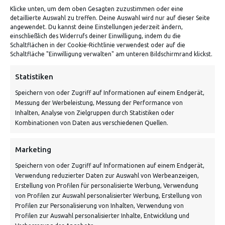
ADRESSE
Klicke unten, um dem oben Gesagten zuzustimmen oder eine
detaillierte Auswahl zu treffen. Deine Auswahl wird nur auf dieser Seite
Von Tiling GmbH
angewendet. Du kannst deine Einstellungen jederzeit ändern,
einschließlich des Widerrufs deiner Einwilligung, indem du die
Bahnhofstraße 3, 06268 Nemsdorf-Göhrendorf
Schaltflächen in der Cookie-Richtlinie verwendest oder auf die
Schaltfläche "Einwilligung verwalten" am unteren Bildschirmrand klickst.
Kontakt: Mo - Fr von 10:00 bis 18:00 Uhr
info@vontiling.de
Statistiken
Speichern von oder Zugriff auf Informationen auf einem Endgerät,
Messung der Werbeleistung, Messung der Performance von
Schnell und grün versendet:
Inhalten, Analyse von Zielgruppen durch Statistiken oder
Kombinationen von Daten aus verschiedenen Quellen.
Marketing
Speichern von oder Zugriff auf Informationen auf einem Endgerät,
Verwendung reduzierter Daten zur Auswahl von Werbeanzeigen,
Erstellung von Profilen für personalisierte Werbung, Verwendung
von Profilen zur Auswahl personalisierter Werbung, Erstellung von
Profilen zur Personalisierung von Inhalten, Verwendung von
Profilen zur Auswahl personalisierter Inhalte, Entwicklung und