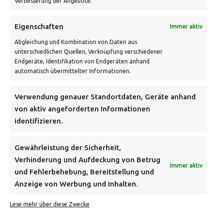
VERSANDKOSTENHINWEIS:
Verbesserung der Angebote.
Eigenschaften
Immer aktiv
Abgleichung und Kombination von Daten aus
unterschiedlichen Quellen, Verknüpfung verschiedener
Endgeräte, Identifikation von Endgeräten anhand
automatisch übermittelter Informationen.
NEWSLETTER
Verwendung genauer Standortdaten, Geräte anhand
Danke, deine Registrierung war erfolgreich! Bitte prüfe
von aktiv angeforderten Informationen
dein E-Mail-Konto für die Bestätigung.
identifizieren.
FOLGE UNS
Gewährleistung der Sicherheit,
Verhinderung und Aufdeckung von Betrug
Immer aktiv
INFORMATIONEN
und Fehlerbehebung, Bereitstellung und
Anzeige von Werbung und Inhalten.
BEZAHLEN & BESTELLEN
Lese mehr über diese Zwecke