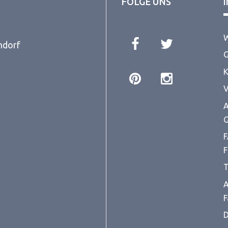
FOLGE UNS
W
ndorf
G
K
V
A
G
F
F
T
A
F
D