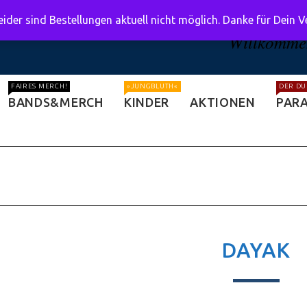
ider sind Bestellungen aktuell nicht möglich. Danke für Dein 
Willkommen
FAIRES MERCH!
»JUNGBLUTH«
DER DU
BANDS&MERCH
KINDER
AKTIONEN
PARA
DAYAK