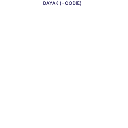
DAYAK (HOODIE)
 aus
iduell
als
irts.