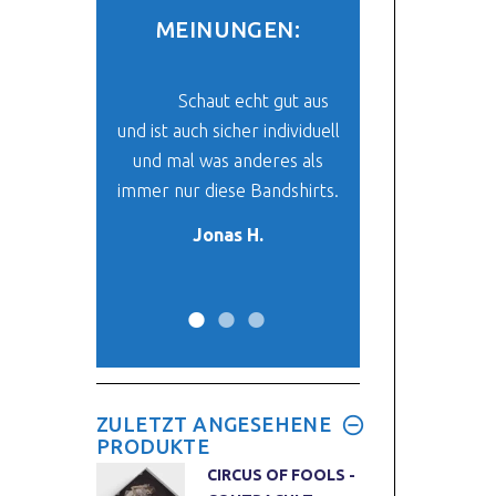
MEINUNGEN:
be mein Paket
Schaut echt gut aus
Der Stoff un
und ich finde
und ist auch sicher individuell
ist super. Das ich 
klasse. Es ist
und mal was anderes als
finde, was mir vo
 mein neues
immer nur diese Bandshirts.
her passt, ist ein
-Oberteil.
Wunder. :
Jonas H.
y W.
Max W.
ZULETZT ANGESEHENE
PRODUKTE
CIRCUS OF FOOLS -