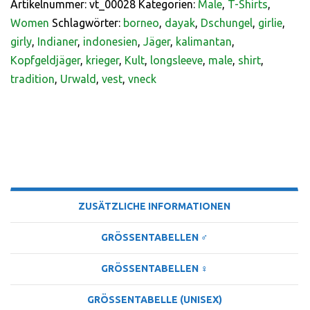
Artikelnummer:
vt_00028
Kategorien:
Male
,
T-Shirts
,
Women
Schlagwörter:
borneo
,
dayak
,
Dschungel
,
girlie
,
girly
,
Indianer
,
indonesien
,
Jäger
,
kalimantan
,
Kopfgeldjäger
,
krieger
,
Kult
,
longsleeve
,
male
,
shirt
,
tradition
,
Urwald
,
vest
,
vneck
BESCHREIBUNG
ZUSÄTZLICHE INFORMATIONEN
GRÖSSENTABELLEN ♂
GRÖSSENTABELLEN ♀
GRÖSSENTABELLE (UNISEX)