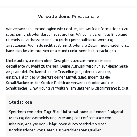
Verwalte deine Privatsphäre
Wir verwenden Technologien wie Cookies, um Geräteinformationen zu
speichern und/oder darauf zuzugreifen. Wir tun dies, um das Browsing-
Erlebnis zu verbessern und um (nicht) personalisierte Werbung
anzuzeigen. Wenn du nicht zustimmst oder die Zustimmung widerrufst,
kann dies bestimmte Merkmale und Funktionen beeinträchtigen.
Klicke unten, um dem oben Gesagten zuzustimmen oder eine
detaillierte Auswahl zu treffen. Deine Auswahl wird nur auf dieser Seite
ADRESSE
angewendet. Du kannst deine Einstellungen jederzeit ändern,
einschließlich des Widerrufs deiner Einwilligung, indem du die
Schaltflächen in der Cookie-Richtlinie verwendest oder auf die
Von Tiling GmbH
Schaltfläche "Einwilligung verwalten" am unteren Bildschirmrand klickst.
Bahnhofstraße 3, 06268 Nemsdorf-Göhrendorf
Statistiken
Kontakt: Mo - Fr von 10:00 bis 18:00 Uhr
Speichern von oder Zugriff auf Informationen auf einem Endgerät,
info@vontiling.de
Messung der Werbeleistung, Messung der Performance von
Inhalten, Analyse von Zielgruppen durch Statistiken oder
Kombinationen von Daten aus verschiedenen Quellen.
Schnell und grün versendet: