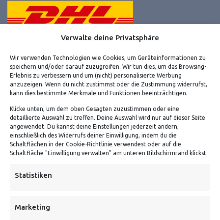
Verwalte deine Privatsphäre
Wir verwenden Technologien wie Cookies, um Geräteinformationen zu
speichern und/oder darauf zuzugreifen. Wir tun dies, um das Browsing-
Erlebnis zu verbessern und um (nicht) personalisierte Werbung
VERSANDKOSTENHINWEIS:
anzuzeigen. Wenn du nicht zustimmst oder die Zustimmung widerrufst,
kann dies bestimmte Merkmale und Funktionen beeinträchtigen.
Klicke unten, um dem oben Gesagten zuzustimmen oder eine
detaillierte Auswahl zu treffen. Deine Auswahl wird nur auf dieser Seite
angewendet. Du kannst deine Einstellungen jederzeit ändern,
einschließlich des Widerrufs deiner Einwilligung, indem du die
Schaltflächen in der Cookie-Richtlinie verwendest oder auf die
Schaltfläche "Einwilligung verwalten" am unteren Bildschirmrand klickst.
NEWSLETTER
Statistiken
Danke, deine Registrierung war erfolgreich! Bitte prüfe
dein E-Mail-Konto für die Bestätigung.
Marketing