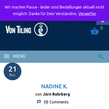
Wir machen Pause - leider sind Bestellungen aktuell nicht
Symbolle
möglich. Danke für Dein Verständnis.
Verwerfen
0
MENÜ
21
Nov.
NADINE K.
von
Jörn Rohrberg
(0)
Comments