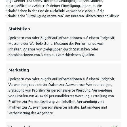
angewendet. Du kannst deine Einstellungen jederzeit ändern,
einschließlich des Widerrufs deiner Einwilligung, indem du die
Schaltflächen in der Cookie-Richtlinie verwendest oder auf die
Von Tiling GmbH
Schaltfläche "Einwilligung verwalten" am unteren Bildschirmrand klickst.
Bahnhofstraße 3, 06268 Nemsdorf-Göhrendorf
Statistiken
Kontakt: Mo - Fr von 10:00 bis 18:00 Uhr
Speichern von oder Zugriff auf Informationen auf einem Endgerät,
info@vontiling.de
Messung der Werbeleistung, Messung der Performance von
Inhalten, Analyse von Zielgruppen durch Statistiken oder
Kombinationen von Daten aus verschiedenen Quellen.
Schnell und grün versendet:
Marketing
Speichern von oder Zugriff auf Informationen auf einem Endgerät,
Verwendung reduzierter Daten zur Auswahl von Werbeanzeigen,
Erstellung von Profilen für personalisierte Werbung, Verwendung
von Profilen zur Auswahl personalisierter Werbung, Erstellung von
Profilen zur Personalisierung von Inhalten, Verwendung von
Profilen zur Auswahl personalisierter Inhalte, Entwicklung und
Verbesserung der Angebote.
VERSANDKOSTENHINWEIS: