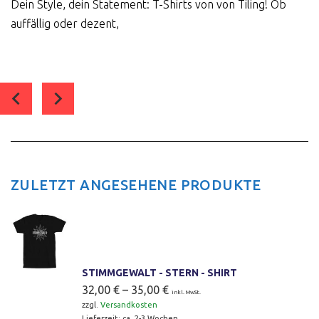
Dein Style, dein Statement: T-Shirts von von Tiling! Ob
auffällig oder dezent,
0
comment(s)
ZULETZT ANGESEHENE PRODUKTE
STIMMGEWALT - STERN - SHIRT
32,00
€
–
35,00
€
inkl. MwSt.
zzgl.
Versandkosten
Lieferzeit:
ca. 2-3 Wochen