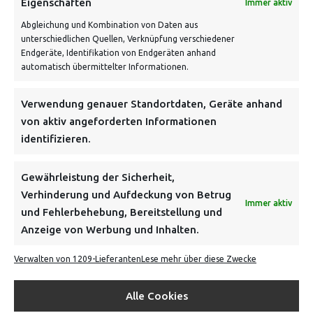
Eigenschaften
Immer aktiv
Abgleichung und Kombination von Daten aus
unterschiedlichen Quellen, Verknüpfung verschiedener
Endgeräte, Identifikation von Endgeräten anhand
automatisch übermittelter Informationen.
Verwendung genauer Standortdaten, Geräte anhand
NEWSLETTER
von aktiv angeforderten Informationen
identifizieren.
Danke, deine Registrierung war erfolgreich! Bitte prüfe
dein E-Mail-Konto für die Bestätigung.
Gewährleistung der Sicherheit,
Verhinderung und Aufdeckung von Betrug
FOLGE UNS
Immer aktiv
und Fehlerbehebung, Bereitstellung und
Anzeige von Werbung und Inhalten.
INFORMATIONEN
Verwalten von 1209-Lieferanten
Lese mehr über diese Zwecke
BEZAHLEN & BESTELLEN
Alle Cookies