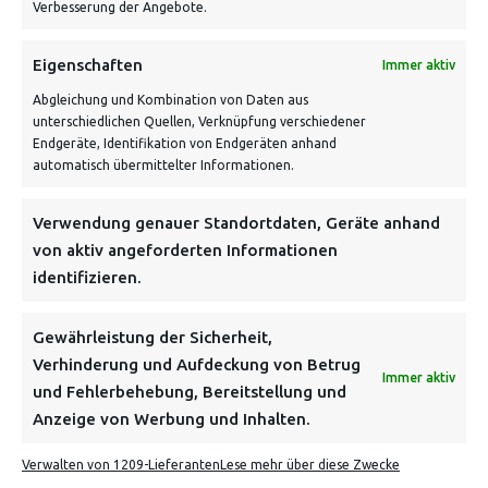
Verbesserung der Angebote.
VERSANDKOSTENHINWEIS:
Eigenschaften
Immer aktiv
Abgleichung und Kombination von Daten aus
unterschiedlichen Quellen, Verknüpfung verschiedener
Endgeräte, Identifikation von Endgeräten anhand
automatisch übermittelter Informationen.
NEWSLETTER
Verwendung genauer Standortdaten, Geräte anhand
von aktiv angeforderten Informationen
identifizieren.
Danke, deine Registrierung war erfolgreich! Bitte prüfe
dein E-Mail-Konto für die Bestätigung.
Gewährleistung der Sicherheit,
Verhinderung und Aufdeckung von Betrug
FOLGE UNS
Immer aktiv
und Fehlerbehebung, Bereitstellung und
Anzeige von Werbung und Inhalten.
INFORMATIONEN
Verwalten von 1209-Lieferanten
Lese mehr über diese Zwecke
BEZAHLEN & BESTELLEN