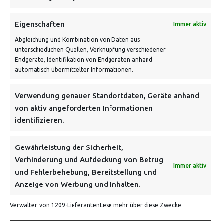
VERSANDKOSTENHINWEIS:
Eigenschaften
Immer aktiv
Abgleichung und Kombination von Daten aus
unterschiedlichen Quellen, Verknüpfung verschiedener
Endgeräte, Identifikation von Endgeräten anhand
automatisch übermittelter Informationen.
Verwendung genauer Standortdaten, Geräte anhand
NEWSLETTER
von aktiv angeforderten Informationen
identifizieren.
Danke, deine Registrierung war erfolgreich! Bitte prüfe
dein E-Mail-Konto für die Bestätigung.
Gewährleistung der Sicherheit,
Verhinderung und Aufdeckung von Betrug
FOLGE UNS
Immer aktiv
und Fehlerbehebung, Bereitstellung und
Anzeige von Werbung und Inhalten.
INFORMATIONEN
Verwalten von 1209-Lieferanten
Lese mehr über diese Zwecke
BEZAHLEN & BESTELLEN