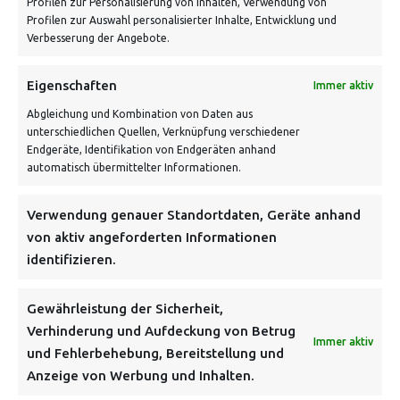
Profilen zur Personalisierung von Inhalten, Verwendung von
Profilen zur Auswahl personalisierter Inhalte, Entwicklung und
Verbesserung der Angebote.
VERSANDKOSTENHINWEIS:
Eigenschaften
Immer aktiv
Abgleichung und Kombination von Daten aus
unterschiedlichen Quellen, Verknüpfung verschiedener
Endgeräte, Identifikation von Endgeräten anhand
automatisch übermittelter Informationen.
Verwendung genauer Standortdaten, Geräte anhand
NEWSLETTER
von aktiv angeforderten Informationen
identifizieren.
Danke, deine Registrierung war erfolgreich! Bitte prüfe
dein E-Mail-Konto für die Bestätigung.
Gewährleistung der Sicherheit,
Verhinderung und Aufdeckung von Betrug
FOLGE UNS
Immer aktiv
und Fehlerbehebung, Bereitstellung und
Anzeige von Werbung und Inhalten.
INFORMATIONEN