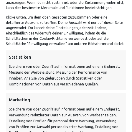
anzuzeigen. Wenn du nicht zustimmst oder die Zustimmung widerrufst,
kann dies bestimmte Merkmale und Funktionen beeinträchtigen.
Klicke unten, um dem oben Gesagten zuzustimmen oder eine
detaillierte Auswahl zu treffen. Deine Auswahl wird nur auf dieser Seite
ADRESSE
angewendet. Du kannst deine Einstellungen jederzeit ändern,
einschließlich des Widerrufs deiner Einwilligung, indem du die
Schaltflächen in der Cookie-Richtlinie verwendest oder auf die
Von Tiling GmbH
Schaltfläche "Einwilligung verwalten" am unteren Bildschirmrand klickst.
Bahnhofstraße 3, 06268 Nemsdorf-Göhrendorf
Statistiken
Kontakt: Mo - Fr von 10:00 bis 18:00 Uhr
Speichern von oder Zugriff auf Informationen auf einem Endgerät,
info@vontiling.de
Messung der Werbeleistung, Messung der Performance von
Inhalten, Analyse von Zielgruppen durch Statistiken oder
Kombinationen von Daten aus verschiedenen Quellen.
Schnell und grün versendet:
Marketing
Speichern von oder Zugriff auf Informationen auf einem Endgerät,
Verwendung reduzierter Daten zur Auswahl von Werbeanzeigen,
Erstellung von Profilen für personalisierte Werbung, Verwendung
von Profilen zur Auswahl personalisierter Werbung, Erstellung von