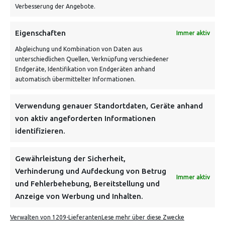
Verbesserung der Angebote.
Eigenschaften
Immer aktiv
Abgleichung und Kombination von Daten aus
unterschiedlichen Quellen, Verknüpfung verschiedener
Endgeräte, Identifikation von Endgeräten anhand
VERSANDKOSTENHINWEIS:
automatisch übermittelter Informationen.
Verwendung genauer Standortdaten, Geräte anhand
von aktiv angeforderten Informationen
identifizieren.
NEWSLETTER
Gewährleistung der Sicherheit,
Verhinderung und Aufdeckung von Betrug
Immer aktiv
Danke, deine Registrierung war erfolgreich! Bitte prüfe
und Fehlerbehebung, Bereitstellung und
dein E-Mail-Konto für die Bestätigung.
Anzeige von Werbung und Inhalten.
Verwalten von 1209-Lieferanten
Lese mehr über diese Zwecke
FOLGE UNS