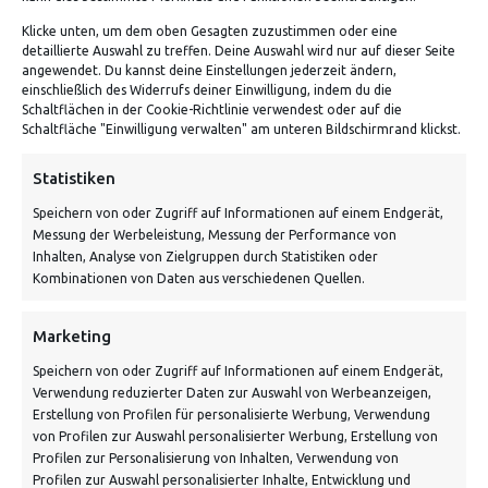
Klicke unten, um dem oben Gesagten zuzustimmen oder eine
detaillierte Auswahl zu treffen. Deine Auswahl wird nur auf dieser Seite
angewendet. Du kannst deine Einstellungen jederzeit ändern,
einschließlich des Widerrufs deiner Einwilligung, indem du die
Schaltflächen in der Cookie-Richtlinie verwendest oder auf die
Schaltfläche "Einwilligung verwalten" am unteren Bildschirmrand klickst.
ADRESSE
Statistiken
Speichern von oder Zugriff auf Informationen auf einem Endgerät,
Von Tiling GmbH
Messung der Werbeleistung, Messung der Performance von
Bahnhofstraße 3, 06268 Nemsdorf-Göhrendorf
Inhalten, Analyse von Zielgruppen durch Statistiken oder
Kombinationen von Daten aus verschiedenen Quellen.
Kontakt: Mo - Fr von 10:00 bis 18:00 Uhr
info@vontiling.de
Marketing
Speichern von oder Zugriff auf Informationen auf einem Endgerät,
Verwendung reduzierter Daten zur Auswahl von Werbeanzeigen,
Schnell und grün versendet:
Erstellung von Profilen für personalisierte Werbung, Verwendung
von Profilen zur Auswahl personalisierter Werbung, Erstellung von
Profilen zur Personalisierung von Inhalten, Verwendung von
Profilen zur Auswahl personalisierter Inhalte, Entwicklung und