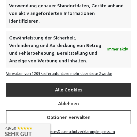
Verwendung genauer Standortdaten, Geräte anhand
von aktiv angeforderten Informationen
identifizieren.
NEWSLETTER
Gewährleistung der Sicherheit,
Verhinderung und Aufdeckung von Betrug
Immer aktiv
Danke, deine Registrierung war erfolgreich! Bitte prüfe
und Fehlerbehebung, Bereitstellung und
dein E-Mail-Konto für die Bestätigung.
Anzeige von Werbung und Inhalten.
Verwalten von 1209-Lieferanten
Lese mehr über diese Zwecke
FOLGE UNS
Alle Cookies
INFORMATIONEN
Ablehnen
BEZAHLEN & BESTELLEN
Optionen verwalten
Opt-out preferences
Datenschutzerklärung
Impressum