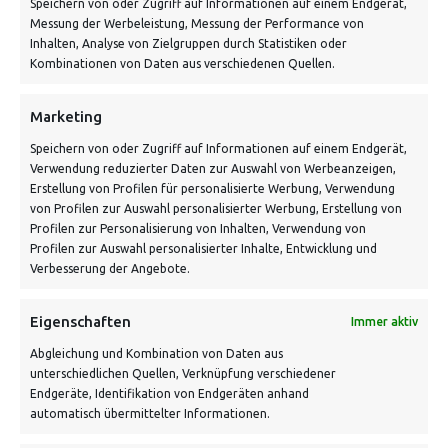
Speichern von oder Zugriff auf Informationen auf einem Endgerät,
Von Tiling GmbH
Messung der Werbeleistung, Messung der Performance von
Bahnhofstraße 3, 06268 Nemsdorf-Göhrendorf
Inhalten, Analyse von Zielgruppen durch Statistiken oder
Kombinationen von Daten aus verschiedenen Quellen.
Kontakt: Mo - Fr von 10:00 bis 18:00 Uhr
info@vontiling.de
Marketing
Speichern von oder Zugriff auf Informationen auf einem Endgerät,
Verwendung reduzierter Daten zur Auswahl von Werbeanzeigen,
Schnell und grün versendet:
Erstellung von Profilen für personalisierte Werbung, Verwendung
von Profilen zur Auswahl personalisierter Werbung, Erstellung von
Profilen zur Personalisierung von Inhalten, Verwendung von
Profilen zur Auswahl personalisierter Inhalte, Entwicklung und
Verbesserung der Angebote.
Eigenschaften
Immer aktiv
Abgleichung und Kombination von Daten aus
unterschiedlichen Quellen, Verknüpfung verschiedener
Endgeräte, Identifikation von Endgeräten anhand
VERSANDKOSTENHINWEIS:
automatisch übermittelter Informationen.