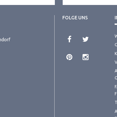
FOLGE UNS
W
ndorf
G
K
V
A
G
F
F
T
A