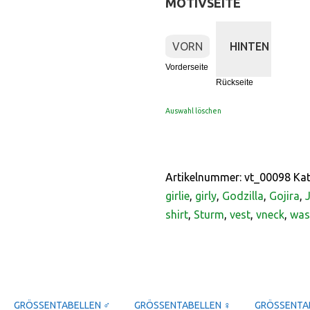
MOTIVSEITE
:
Vorderseite
VORN
HINTEN
Vorderseite
Rückseite
Auswahl löschen
Artikelnummer:
vt_00098
Kat
girlie
,
girly
,
Godzilla
,
Gojira
,
shirt
,
Sturm
,
vest
,
vneck
,
was
GRÖSSENTABELLEN ♂
GRÖSSENTABELLEN ♀
GRÖSSENTAB