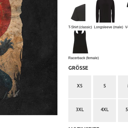
T-Shirt (classic)
Longsleeve (male)
V
Racerback (female)
GRÖSSE
:
XS
S
3XL
4XL