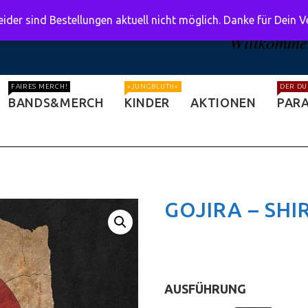
ider sind Bestellungen aktuell nicht möglich. Danke für Dein 
Willkommen
FAIRES MERCH!
»JUNGBLUTH«
DER DU
BANDS&MERCH
KINDER
AKTIONEN
PARA
GOJIRA – SHI
AUSFÜHRUNG
:
T-Shirt (clas