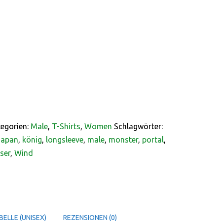
egorien:
Male
,
T-Shirts
,
Women
Schlagwörter:
Japan
,
könig
,
longsleeve
,
male
,
monster
,
portal
,
ser
,
Wind
ELLE (UNISEX)
REZENSIONEN (0)