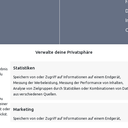
F
D
I
C
Verwalte deine Privatsphäre
Statistiken
ebnis
du
Speichern von oder Zugriff auf Informationen auf einem Endgerät,
Messung der Werbeleistung, Messung der Performance von Inhalten,
prüfe dein E-Mail-Konto für
Analyse von Zielgruppen durch Statistiken oder Kombinationen von Da
aus verschiedenen Quellen.
Du
einer
Marketing
st oder
ckst.
Speichern von oder Zugriff auf Informationen auf einem Endgerät,
Verwendung reduzierter Daten zur Auswahl von Werbeanzeigen,