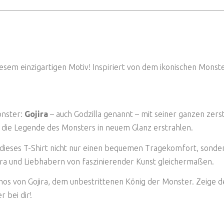
diesem einzigartigen Motiv! Inspiriert von dem ikonischen Monst
onster:
Gojira
– auch Godzilla genannt – mit seiner ganzen zer
en die Legende des Monsters in neuem Glanz erstrahlen.
dieses T-Shirt nicht nur einen bequemen Tragekomfort, sondern
ira und Liebhabern von faszinierender Kunst gleichermaßen.
s von Gojira, dem unbestrittenen König der Monster. Zeige der
r bei dir!