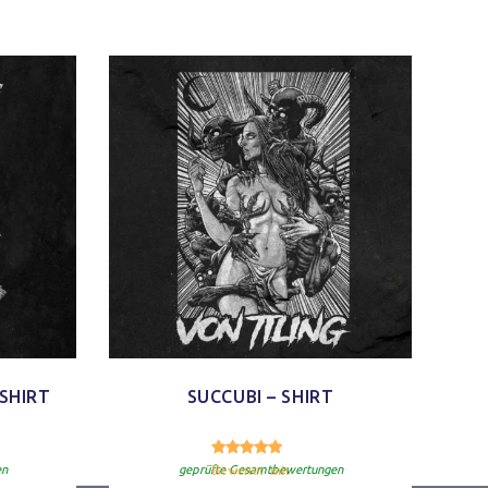
 SHIRT
SUCCUBI – SHIRT
80
5.00
von 5
Bewertet mit
von 5
en
geprüfte Gesamtbewertungen