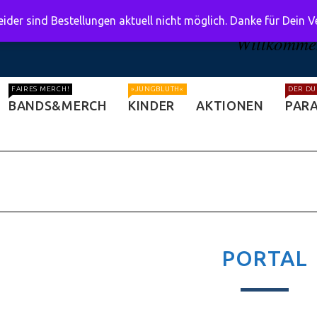
ider sind Bestellungen aktuell nicht möglich. Danke für Dein 
Willkommen
FAIRES MERCH!
»JUNGBLUTH«
DER DU
BANDS&MERCH
KINDER
AKTIONEN
PARA
PORTAL