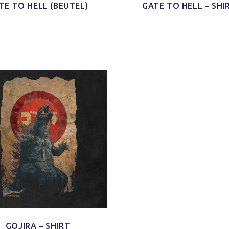
TE TO HELL (BEUTEL)
GATE TO HELL – SHI
d Schnitt
Ich habe mein Paket
Schaut echt gut
'nen Shirt
[…] bekommen und ich finde
und ist auch sicher indiv
m Schnitt
das Shirt so klasse. Es ist
und mal was anderes 
 kleines
jetzt schon mein neues
immer nur diese Bandsh
)
Lieblings-Oberteil.
Jonas H.
Jacy W.
GOJIRA – SHIRT