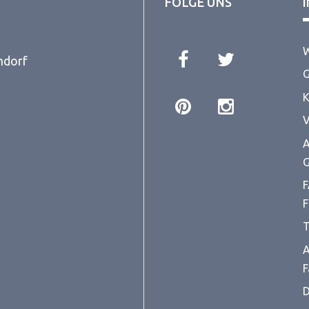
FOLGE UNS
W
ndorf
G
K
V
A
G
F
F
T
A
F
D