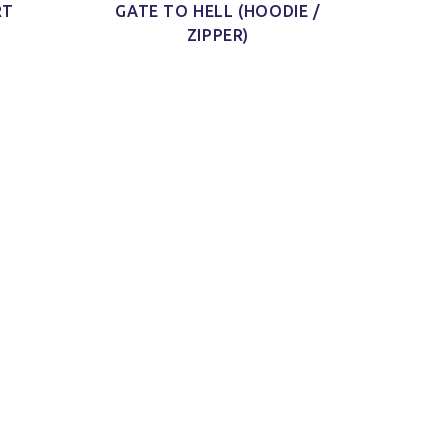
RT
GATE TO HELL (HOODIE /
ZIPPER)
 aus
iduell
als
irts.