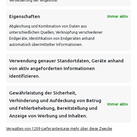
Verbesserung der Angebote.
Eigenschaften
Immer aktiv
Abgleichung und Kombination von Daten aus
unterschiedlichen Quellen, Verknüpfung verschiedener
Endgeräte, Identifikation von Endgeräten anhand
VERSANDKOSTENHINWEIS:
automatisch übermittelter Informationen.
Verwendung genauer Standortdaten, Geräte anhand
von aktiv angeforderten Informationen
identifizieren.
NEWSLETTER
Gewährleistung der Sicherheit,
Verhinderung und Aufdeckung von Betrug
Immer aktiv
Danke, deine Registrierung war erfolgreich! Bitte prüfe
und Fehlerbehebung, Bereitstellung und
dein E-Mail-Konto für die Bestätigung.
Anzeige von Werbung und Inhalten.
Verwalten von 1209-Lieferanten
Lese mehr über diese Zwecke
FOLGE UNS