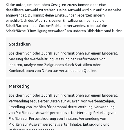
Klicke unten, um dem oben Gesagten zuzustimmen oder eine
detaillierte Auswahl zu treffen. Deine Auswahl wird nur auf dieser Seite
angewendet. Du kannst deine Einstellungen jederzeit ändern,
einschließlich des Widerrufs deiner Einwilligung, indem du die
Schaltflächen in der Cookie-Richtlinie verwendest oder auf die
Schaltfläche "Einwilligung verwalten" am unteren Bildschirmrand klickst.
ADRESSE
Statistiken
Speichern von oder Zugriff auf Informationen auf einem Endgerät,
Von Tiling GmbH
Messung der Werbeleistung, Messung der Performance von
Bahnhofstraße 3, 06268 Nemsdorf-Göhrendorf
Inhalten, Analyse von Zielgruppen durch Statistiken oder
Kombinationen von Daten aus verschiedenen Quellen.
Kontakt: Mo - Fr von 10:00 bis 18:00 Uhr
info@vontiling.de
Marketing
Speichern von oder Zugriff auf Informationen auf einem Endgerät,
Verwendung reduzierter Daten zur Auswahl von Werbeanzeigen,
Schnell und grün versendet:
Erstellung von Profilen für personalisierte Werbung, Verwendung
von Profilen zur Auswahl personalisierter Werbung, Erstellung von
Profilen zur Personalisierung von Inhalten, Verwendung von
Profilen zur Auswahl personalisierter Inhalte, Entwicklung und