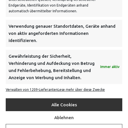
Endgeräte, Identifikation von Endgeräten anhand
automatisch übermittelter Informationen.
NEWSLETTER
Verwendung genauer Standortdaten, Geräte anhand
von aktiv angeforderten Informationen
identifizieren.
Danke, deine Registrierung war erfolgreich! Bitte prüfe
dein E-Mail-Konto für die Bestätigung.
Gewährleistung der Sicherheit,
Verhinderung und Aufdeckung von Betrug
FOLGE UNS
Immer aktiv
und Fehlerbehebung, Bereitstellung und
Anzeige von Werbung und Inhalten.
INFORMATIONEN
Verwalten von 1209-Lieferanten
Lese mehr über diese Zwecke
BEZAHLEN & BESTELLEN
Alle Cookies
Ablehnen