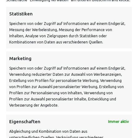
Bahnhofstraße 3, 06268 Nemsdorf-Göhrendorf
Statistiken
Kontakt: Mo - Fr von 10:00 bis 18:00 Uhr
Speichern von oder Zugriff auf Informationen auf einem Endgerät,
info@vontiling.de
Messung der Werbeleistung, Messung der Performance von
Inhalten, Analyse von Zielgruppen durch Statistiken oder
Kombinationen von Daten aus verschiedenen Quellen.
Schnell und grün versendet:
Marketing
Speichern von oder Zugriff auf Informationen auf einem Endgerät,
Verwendung reduzierter Daten zur Auswahl von Werbeanzeigen,
Erstellung von Profilen für personalisierte Werbung, Verwendung
von Profilen zur Auswahl personalisierter Werbung, Erstellung von
Profilen zur Personalisierung von Inhalten, Verwendung von
Profilen zur Auswahl personalisierter Inhalte, Entwicklung und
Verbesserung der Angebote.
VERSANDKOSTENHINWEIS:
Eigenschaften
Immer aktiv
Abgleichung und Kombination von Daten aus
unterschiedlichen Quellen, Verknüpfung verschiedener