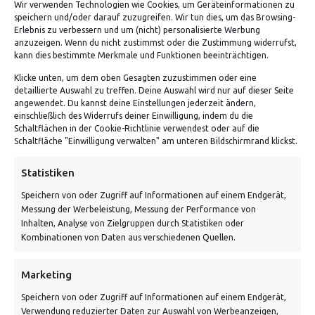
Wir verwenden Technologien wie Cookies, um Geräteinformationen zu
speichern und/oder darauf zuzugreifen. Wir tun dies, um das Browsing-
Erlebnis zu verbessern und um (nicht) personalisierte Werbung
anzuzeigen. Wenn du nicht zustimmst oder die Zustimmung widerrufst,
kann dies bestimmte Merkmale und Funktionen beeinträchtigen.
Klicke unten, um dem oben Gesagten zuzustimmen oder eine
detaillierte Auswahl zu treffen. Deine Auswahl wird nur auf dieser Seite
ADRESSE
angewendet. Du kannst deine Einstellungen jederzeit ändern,
einschließlich des Widerrufs deiner Einwilligung, indem du die
Schaltflächen in der Cookie-Richtlinie verwendest oder auf die
Von Tiling GmbH
Schaltfläche "Einwilligung verwalten" am unteren Bildschirmrand klickst.
Bahnhofstraße 3, 06268 Nemsdorf-Göhrendorf
Statistiken
Kontakt: Mo - Fr von 10:00 bis 18:00 Uhr
Speichern von oder Zugriff auf Informationen auf einem Endgerät,
info@vontiling.de
Messung der Werbeleistung, Messung der Performance von
Inhalten, Analyse von Zielgruppen durch Statistiken oder
Kombinationen von Daten aus verschiedenen Quellen.
Schnell und grün versendet:
Marketing
Speichern von oder Zugriff auf Informationen auf einem Endgerät,
Verwendung reduzierter Daten zur Auswahl von Werbeanzeigen,