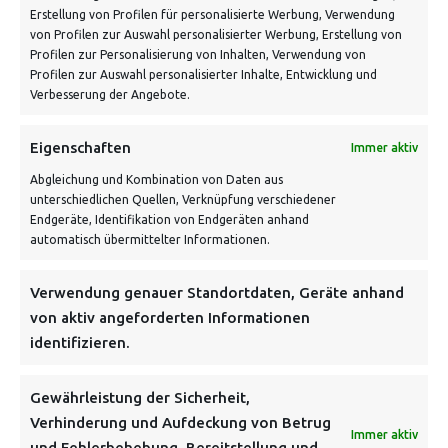
Erstellung von Profilen für personalisierte Werbung, Verwendung
von Profilen zur Auswahl personalisierter Werbung, Erstellung von
Profilen zur Personalisierung von Inhalten, Verwendung von
Profilen zur Auswahl personalisierter Inhalte, Entwicklung und
Verbesserung der Angebote.
VERSANDKOSTENHINWEIS:
Eigenschaften
Immer aktiv
Abgleichung und Kombination von Daten aus
unterschiedlichen Quellen, Verknüpfung verschiedener
Endgeräte, Identifikation von Endgeräten anhand
automatisch übermittelter Informationen.
NEWSLETTER
Verwendung genauer Standortdaten, Geräte anhand
von aktiv angeforderten Informationen
identifizieren.
Danke, deine Registrierung war erfolgreich! Bitte prüfe
dein E-Mail-Konto für die Bestätigung.
Gewährleistung der Sicherheit,
Verhinderung und Aufdeckung von Betrug
FOLGE UNS
Immer aktiv
und Fehlerbehebung, Bereitstellung und