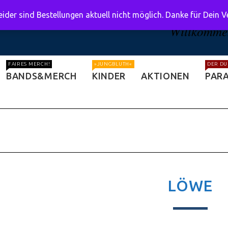
ider sind Bestellungen aktuell nicht möglich. Danke für Dein 
Willkommen
FAIRES MERCH!
»JUNGBLUTH«
DER DU
BANDS&MERCH
KINDER
AKTIONEN
PARA
LÖWE