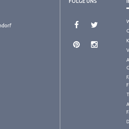
FOLGE UNS
W
ndorf
G
K
V
A
G
F
F
T
A
F
D