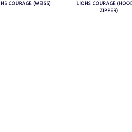
ONS COURAGE (WEISS)
LIONS COURAGE (HOOD
ZIPPER)
d Schnitt
Ich habe mein Paket
Schaut echt gut
'nen Shirt
[…] bekommen und ich finde
und ist auch sicher indiv
m Schnitt
das Shirt so klasse. Es ist
und mal was anderes 
 kleines
jetzt schon mein neues
immer nur diese Bandsh
)
Lieblings-Oberteil.
Jonas H.
Jacy W.