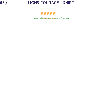
IE /
LIONS COURAGE – SHIRT
5.00
Bewertet mit
von 5
geprüfte Gesamtbewertungen
 aus
iduell
als
irts.