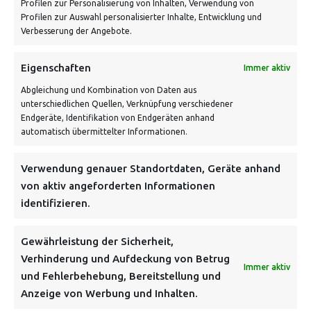
Profilen zur Personalisierung von Inhalten, Verwendung von
Profilen zur Auswahl personalisierter Inhalte, Entwicklung und
Verbesserung der Angebote.
Eigenschaften
Immer aktiv
Abgleichung und Kombination von Daten aus
unterschiedlichen Quellen, Verknüpfung verschiedener
Endgeräte, Identifikation von Endgeräten anhand
VERSANDKOSTENHINWEIS:
automatisch übermittelter Informationen.
Verwendung genauer Standortdaten, Geräte anhand
von aktiv angeforderten Informationen
identifizieren.
NEWSLETTER
Gewährleistung der Sicherheit,
Verhinderung und Aufdeckung von Betrug
Immer aktiv
Danke, deine Registrierung war erfolgreich! Bitte prüfe
und Fehlerbehebung, Bereitstellung und
dein E-Mail-Konto für die Bestätigung.
Anzeige von Werbung und Inhalten.