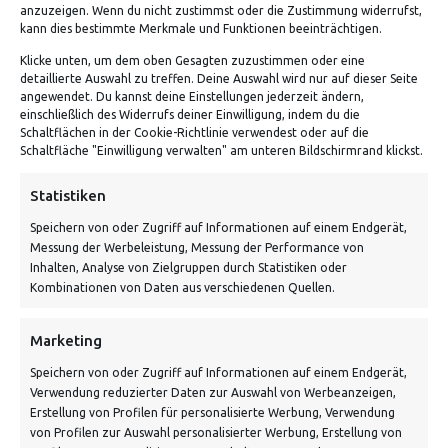
anzuzeigen. Wenn du nicht zustimmst oder die Zustimmung widerrufst,
kann dies bestimmte Merkmale und Funktionen beeinträchtigen.
Klicke unten, um dem oben Gesagten zuzustimmen oder eine
detaillierte Auswahl zu treffen. Deine Auswahl wird nur auf dieser Seite
angewendet. Du kannst deine Einstellungen jederzeit ändern,
einschließlich des Widerrufs deiner Einwilligung, indem du die
Schaltflächen in der Cookie-Richtlinie verwendest oder auf die
Schaltfläche "Einwilligung verwalten" am unteren Bildschirmrand klickst.
ADRESSE
Statistiken
Speichern von oder Zugriff auf Informationen auf einem Endgerät,
Von Tiling GmbH
Messung der Werbeleistung, Messung der Performance von
Bahnhofstraße 3, 06268 Nemsdorf-Göhrendorf
Inhalten, Analyse von Zielgruppen durch Statistiken oder
Kombinationen von Daten aus verschiedenen Quellen.
Kontakt: Mo - Fr von 10:00 bis 18:00 Uhr
info@vontiling.de
Marketing
Speichern von oder Zugriff auf Informationen auf einem Endgerät,
Verwendung reduzierter Daten zur Auswahl von Werbeanzeigen,
Schnell und grün versendet:
Erstellung von Profilen für personalisierte Werbung, Verwendung
von Profilen zur Auswahl personalisierter Werbung, Erstellung von