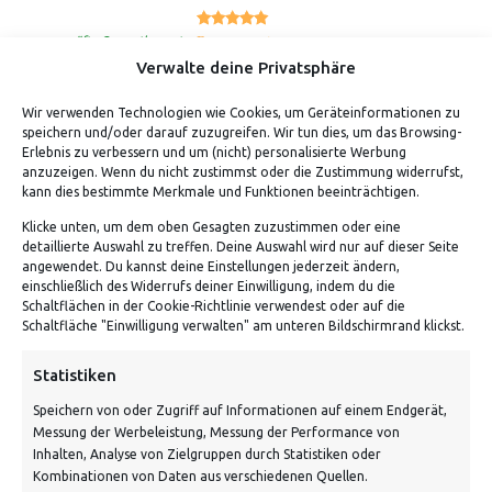
5.00
Bewertet mit
von 5
geprüfte Gesamtbewertungen
Verwalte deine Privatsphäre
Wir verwenden Technologien wie Cookies, um Geräteinformationen zu
speichern und/oder darauf zuzugreifen. Wir tun dies, um das Browsing-
Erlebnis zu verbessern und um (nicht) personalisierte Werbung
anzuzeigen. Wenn du nicht zustimmst oder die Zustimmung widerrufst,
kann dies bestimmte Merkmale und Funktionen beeinträchtigen.
Klicke unten, um dem oben Gesagten zuzustimmen oder eine
detaillierte Auswahl zu treffen. Deine Auswahl wird nur auf dieser Seite
ADRESSE
angewendet. Du kannst deine Einstellungen jederzeit ändern,
einschließlich des Widerrufs deiner Einwilligung, indem du die
Schaltflächen in der Cookie-Richtlinie verwendest oder auf die
Von Tiling GmbH
Schaltfläche "Einwilligung verwalten" am unteren Bildschirmrand klickst.
Bahnhofstraße 3, 06268 Nemsdorf-Göhrendorf
Statistiken
Kontakt: Mo - Fr von 10:00 bis 18:00 Uhr
Speichern von oder Zugriff auf Informationen auf einem Endgerät,
info@vontiling.de
Messung der Werbeleistung, Messung der Performance von
Inhalten, Analyse von Zielgruppen durch Statistiken oder
Kombinationen von Daten aus verschiedenen Quellen.