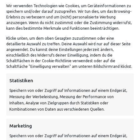
Wir verwenden Technologien wie Cookies, um Geräteinformationen zu
speichern und/oder darauf zuzugreifen. Wir tun dies, um das Browsing-
Erlebnis zu verbessern und um (nicht) personalisierte Werbung
anzuzeigen. Wenn du nicht zustimmst oder die Zustimmung widerrufst,
kann dies bestimmte Merkmale und Funktionen beeinträchtigen.
Klicke unten, um dem oben Gesagten zuzustimmen oder eine
detaillierte Auswahl zu treffen. Deine Auswahl wird nur auf dieser Seite
ADRESSE
angewendet. Du kannst deine Einstellungen jederzeit ändern,
einschließlich des Widerrufs deiner Einwilligung, indem du die
Schaltflächen in der Cookie-Richtlinie verwendest oder auf die
Von Tiling GmbH
Schaltfläche "Einwilligung verwalten" am unteren Bildschirmrand klickst.
Bahnhofstraße 3, 06268 Nemsdorf-Göhrendorf
Statistiken
Kontakt: Mo - Fr von 10:00 bis 18:00 Uhr
Speichern von oder Zugriff auf Informationen auf einem Endgerät,
info@vontiling.de
Messung der Werbeleistung, Messung der Performance von
Inhalten, Analyse von Zielgruppen durch Statistiken oder
Kombinationen von Daten aus verschiedenen Quellen.
Schnell und grün versendet:
Marketing
Speichern von oder Zugriff auf Informationen auf einem Endgerät,