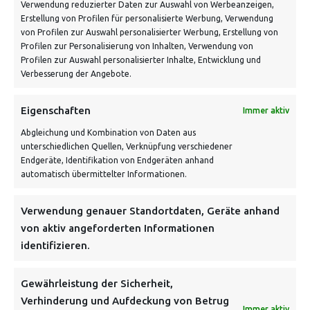
Verwendung reduzierter Daten zur Auswahl von Werbeanzeigen,
Erstellung von Profilen für personalisierte Werbung, Verwendung
von Profilen zur Auswahl personalisierter Werbung, Erstellung von
Profilen zur Personalisierung von Inhalten, Verwendung von
Profilen zur Auswahl personalisierter Inhalte, Entwicklung und
Verbesserung der Angebote.
VERSANDKOSTENHINWEIS:
Eigenschaften
Immer aktiv
Abgleichung und Kombination von Daten aus
unterschiedlichen Quellen, Verknüpfung verschiedener
Endgeräte, Identifikation von Endgeräten anhand
automatisch übermittelter Informationen.
Verwendung genauer Standortdaten, Geräte anhand
NEWSLETTER
von aktiv angeforderten Informationen
identifizieren.
Danke, deine Registrierung war erfolgreich! Bitte prüfe
dein E-Mail-Konto für die Bestätigung.
Gewährleistung der Sicherheit,
Verhinderung und Aufdeckung von Betrug
FOLGE UNS
Immer aktiv