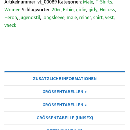
Artikelnummer:
vt_00089
Kategorien:
Male
,
T-Shirts
,
Women
Schlagwörter:
20er
,
Erbin
,
girlie
,
girly
,
Heiress
,
Heron
,
jugendstil
,
longsleeve
,
male
,
reiher
,
shirt
,
vest
,
vneck
BESCHREIBUNG
ZUSÄTZLICHE INFORMATIONEN
GRÖSSENTABELLEN ♂
GRÖSSENTABELLEN ♀
GRÖSSENTABELLE (UNISEX)