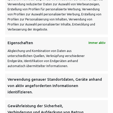
Verwendung reduzierter Daten zur Auswahl von Werbeanzeigen,
Erstellung von Profilen für personalisierte Werbung, Verwendung
von Profilen zur Auswahl personalisierter Werbung, Erstellung von
Profilen zur Personalisierung von Inhalten, Verwendung von
Profilen zur Auswahl personalisierter Inhalte, Entwicklung und
Verbesserung der Angebote.
VERSANDKOSTENHINWEIS:
Eigenschaften
Immer aktiv
Abgleichung und Kombination von Daten aus
unterschiedlichen Quellen, Verknüpfung verschiedener
Endgeräte, Identifikation von Endgeräten anhand
automatisch übermittelter Informationen.
NEWSLETTER
Verwendung genauer Standortdaten, Geräte anhand
von aktiv angeforderten Informationen
identifizieren.
Danke, deine Registrierung war erfolgreich! Bitte prüfe
dein E-Mail-Konto für die Bestätigung.
Gewährleistung der Sicherheit,
Verhinderung und Aufdeckung von Betrug