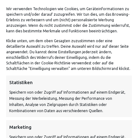
Wir verwenden Technologien wie Cookies, um Geräteinformationen zu
speichern und/oder darauf zuzugreifen. Wir tun dies, um das Browsing-
Erlebnis zu verbessern und um (nicht) personalisierte Werbung
anzuzeigen. Wenn du nicht zustimmst oder die Zustimmung widerrufst,
kann dies bestimmte Merkmale und Funktionen beeinträchtigen.
Klicke unten, um dem oben Gesagten zuzustimmen oder eine
detaillierte Auswahl zu treffen. Deine Auswahl wird nur auf dieser Seite
ADRESSE
angewendet. Du kannst deine Einstellungen jederzeit ändern,
einschließlich des Widerrufs deiner Einwilligung, indem du die
Schaltflächen in der Cookie-Richtlinie verwendest oder auf die
Von Tiling GmbH
Schaltfläche "Einwilligung verwalten" am unteren Bildschirmrand klickst.
Bahnhofstraße 3, 06268 Nemsdorf-Göhrendorf
Statistiken
Kontakt: Mo - Fr von 10:00 bis 18:00 Uhr
Speichern von oder Zugriff auf Informationen auf einem Endgerät,
info@vontiling.de
Messung der Werbeleistung, Messung der Performance von
Inhalten, Analyse von Zielgruppen durch Statistiken oder
Kombinationen von Daten aus verschiedenen Quellen.
Schnell und grün versendet:
Marketing
Speichern von oder Zugriff auf Informationen auf einem Endgerät,