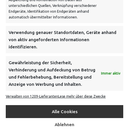
unterschiedlichen Quellen, Verknüpfung verschiedener
Endgeräte, Identifikation von Endgeräten anhand
automatisch übermittelter Informationen.
NEWSLETTER
Verwendung genauer Standortdaten, Geräte anhand
von aktiv angeforderten Informationen
identifizieren.
Danke, deine Registrierung war erfolgreich! Bitte prüfe
dein E-Mail-Konto für die Bestätigung.
Gewährleistung der Sicherheit,
Verhinderung und Aufdeckung von Betrug
FOLGE UNS
Immer aktiv
und Fehlerbehebung, Bereitstellung und
Anzeige von Werbung und Inhalten.
INFORMATIONEN
Verwalten von 1209-Lieferanten
Lese mehr über diese Zwecke
BEZAHLEN & BESTELLEN
Alle Cookies
Ablehnen