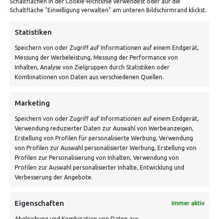
Schaltflächen in der Cookie-Richtlinie verwendest oder auf die
Von Tiling GmbH
Schaltfläche "Einwilligung verwalten" am unteren Bildschirmrand klickst.
Bahnhofstraße 3, 06268 Nemsdorf-Göhrendorf
Statistiken
Kontakt: Mo - Fr von 10:00 bis 18:00 Uhr
Speichern von oder Zugriff auf Informationen auf einem Endgerät,
info@vontiling.de
Messung der Werbeleistung, Messung der Performance von
Inhalten, Analyse von Zielgruppen durch Statistiken oder
Kombinationen von Daten aus verschiedenen Quellen.
Schnell und grün versendet:
Marketing
Speichern von oder Zugriff auf Informationen auf einem Endgerät,
Verwendung reduzierter Daten zur Auswahl von Werbeanzeigen,
Erstellung von Profilen für personalisierte Werbung, Verwendung
von Profilen zur Auswahl personalisierter Werbung, Erstellung von
Profilen zur Personalisierung von Inhalten, Verwendung von
Profilen zur Auswahl personalisierter Inhalte, Entwicklung und
Verbesserung der Angebote.
VERSANDKOSTENHINWEIS:
Eigenschaften
Immer aktiv
Abgleichung und Kombination von Daten aus