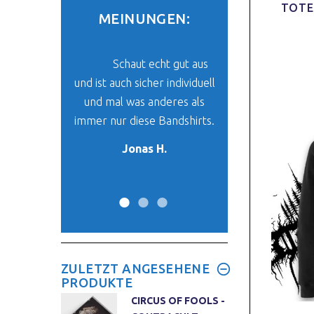
TOTE
MEINUNGEN:
be mein Paket
Schaut echt gut aus
Der Stoff un
und ich finde
und ist auch sicher individuell
ist super. Das ich 
klasse. Es ist
und mal was anderes als
finde, was mir vo
 mein neues
immer nur diese Bandshirts.
her passt, ist ein
-Oberteil.
Wunder. :
Jonas H.
y W.
Max W.
ZULETZT ANGESEHENE
PRODUKTE
CIRCUS OF FOOLS -