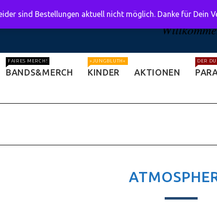
ider sind Bestellungen aktuell nicht möglich. Danke für Dein 
Willkommen
FAIRES MERCH!
»JUNGBLUTH«
DER DU
BANDS&MERCH
KINDER
AKTIONEN
PARA
ATMOSPHER