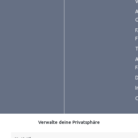
V
A
G
F
F
T
A
F
D
I
C
Verwalte deine Privatsphäre