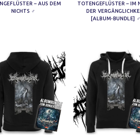
NGEFLÜSTER – AUS DEM
TOTENGEFLÜSTER – IM 
NICHTS ♂
DER VERGÄNGLICHKE
[ALBUM-BUNDLE] 
d Schnitt
Ich habe mein Paket
Schaut echt gut
'nen Shirt
[…] bekommen und ich finde
und ist auch sicher indiv
m Schnitt
das Shirt so klasse. Es ist
und mal was anderes 
 kleines
jetzt schon mein neues
immer nur diese Bandsh
)
Lieblings-Oberteil.
Jonas H.
Jacy W.