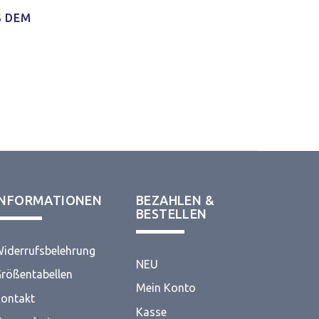
S DEM
von 5
INFORMATIONEN
BEZAHLEN &
BESTELLEN
iderrufsbelehrung
NEU
rößentabellen
Mein Konto
ontakt
Kasse