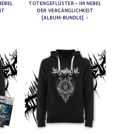
NEBEL
TOTENGEFLÜSTER – IM NEBEL
IT
DER VERGÄNGLICHKEIT
♂
[ALBUM-BUNDLE] ♀
 aus
iduell
als
irts.