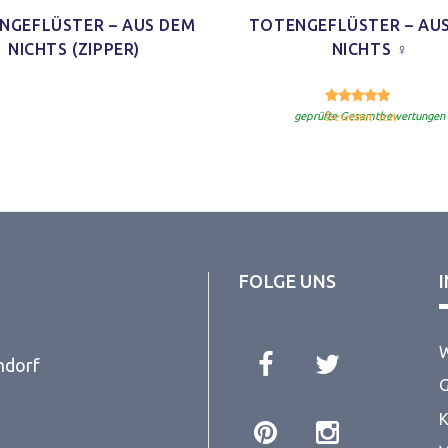
NGEFLÜSTER – AUS DEM
TOTENGEFLÜSTER – AU
NICHTS (ZIPPER)
NICHTS ♀
5.00
Bewertet mit
geprüfte Gesamtbewertungen
FOLGE UNS
W
ndorf
G
K