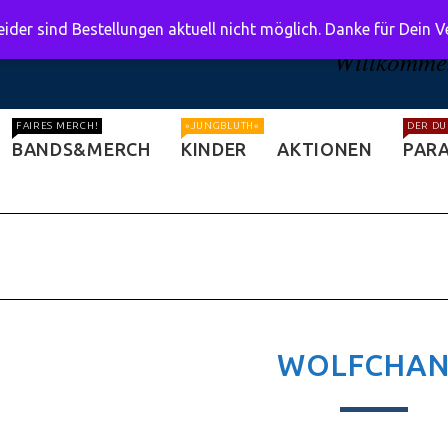
ider sind Bestellungen aktuell nicht möglich. Danke für Dein 
Willkommen
FAIRES MERCH!
»JUNGBLUTH«
DER DU
BANDS&MERCH
KINDER
AKTIONEN
PARA
WOLFCHA