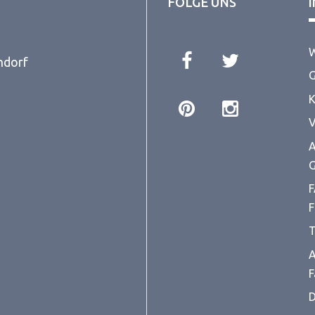
FOLGE UNS
W
ndorf
G
K
V
A
G
F
F
T
A
F
D