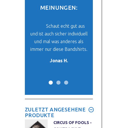
MEINUNGEN:
be mein Paket
Schaut echt gut aus
Der Stoff un
und ich finde
und ist auch sicher individuell
ist super. Das ich 
klasse. Es ist
und mal was anderes als
finde, was mir vo
 mein neues
immer nur diese Bandshirts.
her passt, ist ein
-Oberteil.
Wunder. :
Jonas H.
y W.
Max W.
ZULETZT ANGESEHENE
PRODUKTE
CIRCUS OF FOOLS -