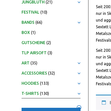
JUNGBLUTH
(21)
Seit 20
FESTIVAL
(10)
nur in S
und aggr
BANDS
(66)
Sextett 
BOX
(1)
Metalsze
Festiva
GUTSCHEINE
(2)
Seit 20
TLP AIRSOFT
(3)
nur in S
ART
(35)
und aggr
Sextett 
ACCESSORIES
(32)
Metalsze
HOODIES
(133)
Festiva
T-SHIRTS
(130)