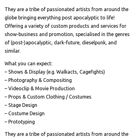
Schaut echt gut aus
They are a tribe of passionated artists from around the
und ist auch sicher
globe bringing everything post apocalyptic to life!
dividuell und mal was
Offering a variety of custom products and services for
deres als immer nur
show-business and promotion, specialised in the genres
diese Bandshirts.
of (post-)apocalyptic, dark-future, dieselpunk, and
similar.
Jonas H.
What you can expect:
– Shows & Display (e.g. Walkacts, Cagefights)
– Photography & Compositing
– Videoclip & Movie Production
– Props & Custom Clothing / Costumes
– Stage Design
– Costume Design
– Prototyping
They are a tribe of passionated artists from around the