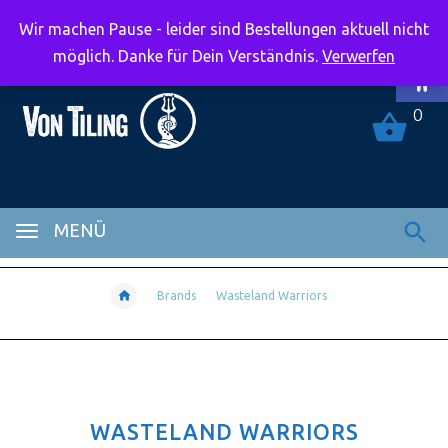
Wir machen Pause - leider sind Bestellungen aktuell nicht
Symbolle
möglich. Danke für Dein Verständnis.
Verwerfen
0
MENÜ
Brands
Wasteland Warriors
WASTELAND WARRIORS