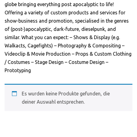
globe bringing everything post apocalyptic to life!
Offering a variety of custom products and services for
show-business and promotion, specialised in the genres
of (post-)apocalyptic, dark-future, dieselpunk, and
similar. What you can expect: – Shows & Display (e.g.
Walkacts, Cagefights) – Photography & Compositing –
Videoclip & Movie Production – Props & Custom Clothing
/ Costumes – Stage Design – Costume Design –
Prototyping
Verwalte deine Privatsphäre
Wir verwenden Technologien wie Cookies, um Geräteinformationen zu
Es wurden keine Produkte gefunden, die
speichern und/oder darauf zuzugreifen. Wir tun dies, um das Browsing-
deiner Auswahl entsprechen.
Erlebnis zu verbessern und um (nicht) personalisierte Werbung
anzuzeigen. Wenn du nicht zustimmst oder die Zustimmung widerrufst,
kann dies bestimmte Merkmale und Funktionen beeinträchtigen.
Klicke unten, um dem oben Gesagten zuzustimmen oder eine
detaillierte Auswahl zu treffen. Deine Auswahl wird nur auf dieser Seite
angewendet. Du kannst deine Einstellungen jederzeit ändern,