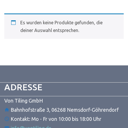
Schaut echt gut aus
und ist auch sicher
dividuell und mal was
Es wurden keine Produkte gefunden, die
deres als immer nur
deiner Auswahl entsprechen.
diese Bandshirts.
Jonas H.
ADRESSE
Von Tiling GmbH
Bahnhofstraße 3, 06268 Nemsdorf-Göhrendorf
Kontakt: Mo - Fr von 10:00 bis 18:00 Uhr
info@vontiling.de