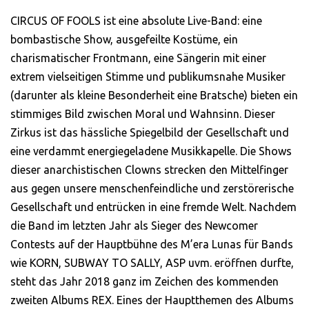
Schaut echt gut aus
CIRCUS OF FOOLS ist eine absolute Live-Band: eine
und ist auch sicher
bombastische Show, ausgefeilte Kostüme, ein
dividuell und mal was
charismatischer Frontmann, eine Sängerin mit einer
deres als immer nur
extrem vielseitigen Stimme und publikumsnahe Musiker
diese Bandshirts.
(darunter als kleine Besonderheit eine Bratsche) bieten ein
stimmiges Bild zwischen Moral und Wahnsinn. Dieser
Jonas H.
Zirkus ist das hässliche Spiegelbild der Gesellschaft und
eine verdammt energiegeladene Musikkapelle. Die Shows
dieser anarchistischen Clowns strecken den Mittelfinger
aus gegen unsere menschenfeindliche und zerstörerische
Gesellschaft und entrücken in eine fremde Welt. Nachdem
die Band im letzten Jahr als Sieger des Newcomer
Contests auf der Hauptbühne des M’era Lunas für Bands
wie KORN, SUBWAY TO SALLY, ASP uvm. eröffnen durfte,
steht das Jahr 2018 ganz im Zeichen des kommenden
zweiten Albums REX. Eines der Hauptthemen des Albums