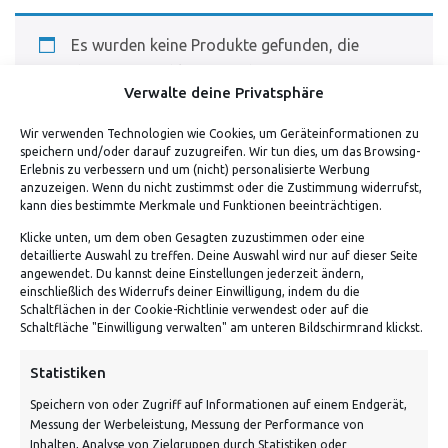
Es wurden keine Produkte gefunden, die
deiner Auswahl entsprechen.
Verwalte deine Privatsphäre
Wir verwenden Technologien wie Cookies, um Geräteinformationen zu
speichern und/oder darauf zuzugreifen. Wir tun dies, um das Browsing-
Erlebnis zu verbessern und um (nicht) personalisierte Werbung
anzuzeigen. Wenn du nicht zustimmst oder die Zustimmung widerrufst,
kann dies bestimmte Merkmale und Funktionen beeinträchtigen.
Klicke unten, um dem oben Gesagten zuzustimmen oder eine
detaillierte Auswahl zu treffen. Deine Auswahl wird nur auf dieser Seite
ADRESSE
angewendet. Du kannst deine Einstellungen jederzeit ändern,
einschließlich des Widerrufs deiner Einwilligung, indem du die
Schaltflächen in der Cookie-Richtlinie verwendest oder auf die
Von Tiling GmbH
Schaltfläche "Einwilligung verwalten" am unteren Bildschirmrand klickst.
Bahnhofstraße 3, 06268 Nemsdorf-Göhrendorf
Statistiken
Kontakt: Mo - Fr von 10:00 bis 18:00 Uhr
Speichern von oder Zugriff auf Informationen auf einem Endgerät,
info@vontiling.de
Messung der Werbeleistung, Messung der Performance von
Inhalten, Analyse von Zielgruppen durch Statistiken oder