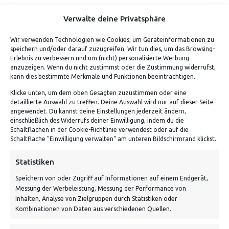
Verwalte deine Privatsphäre
Wir verwenden Technologien wie Cookies, um Geräteinformationen zu
speichern und/oder darauf zuzugreifen. Wir tun dies, um das Browsing-
Erlebnis zu verbessern und um (nicht) personalisierte Werbung
anzuzeigen. Wenn du nicht zustimmst oder die Zustimmung widerrufst,
kann dies bestimmte Merkmale und Funktionen beeinträchtigen.
Klicke unten, um dem oben Gesagten zuzustimmen oder eine
detaillierte Auswahl zu treffen. Deine Auswahl wird nur auf dieser Seite
ADRESSE
angewendet. Du kannst deine Einstellungen jederzeit ändern,
einschließlich des Widerrufs deiner Einwilligung, indem du die
Schaltflächen in der Cookie-Richtlinie verwendest oder auf die
Von Tiling GmbH
Schaltfläche "Einwilligung verwalten" am unteren Bildschirmrand klickst.
Bahnhofstraße 3, 06268 Nemsdorf-Göhrendorf
Statistiken
Kontakt: Mo - Fr von 10:00 bis 18:00 Uhr
Speichern von oder Zugriff auf Informationen auf einem Endgerät,
info@vontiling.de
Messung der Werbeleistung, Messung der Performance von
Inhalten, Analyse von Zielgruppen durch Statistiken oder
Kombinationen von Daten aus verschiedenen Quellen.
Schnell und grün versendet: