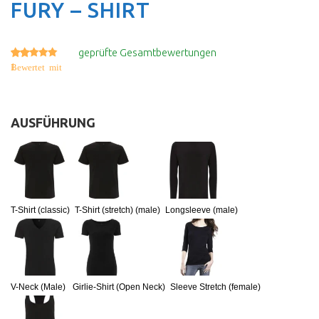
FURY – SHIRT
geprüfte Gesamtbewertungen
1
4.00
Bewertet mit
von 5, basierend auf
Kundenbewertung
AUSFÜHRUNG
:
T-Shirt (classic)
T-Shirt (stretch) (male)
Longsleeve (male)
V-Neck (Male)
Girlie-Shirt (Open Neck)
Sleeve Stretch (female)