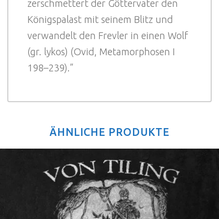
zerschmettert der Göttervater den
Königspalast mit seinem Blitz und
verwandelt den Frevler in einen Wolf
(gr. lykos) (Ovid, Metamorphosen I
198–239).”
ÄHNLICHE PRODUKTE