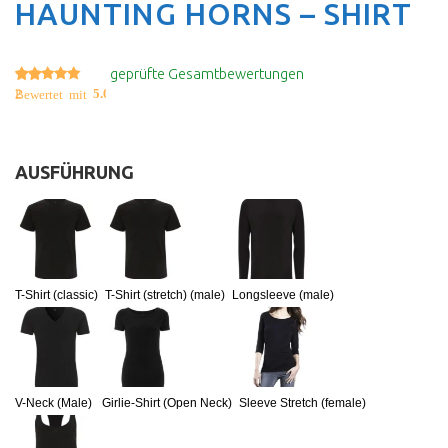
HAUNTING HORNS – SHIRT
geprüfte Gesamtbewertungen
2
5.00
Bewertet mit
von 5, basierend auf
Kundenbewertungen
AUSFÜHRUNG
:
T-Shirt (classic)
T-Shirt (stretch) (male)
Longsleeve (male)
V-Neck (Male)
Girlie-Shirt (Open Neck)
Sleeve Stretch (female)