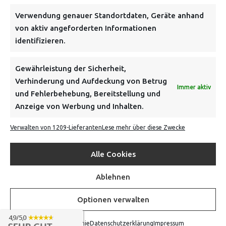
Verwendung genauer Standortdaten, Geräte anhand
von aktiv angeforderten Informationen
identifizieren.
NEWSLETTER
Gewährleistung der Sicherheit,
Verhinderung und Aufdeckung von Betrug
Immer aktiv
Danke, deine Registrierung war erfolgreich! Bitte prüfe
und Fehlerbehebung, Bereitstellung und
dein E-Mail-Konto für die Bestätigung.
Anzeige von Werbung und Inhalten.
Verwalten von 1209-Lieferanten
Lese mehr über diese Zwecke
FOLGE UNS
Alle Cookies
INFORMATIONEN
Ablehnen
BEZAHLEN & BESTELLEN
Optionen verwalten
Cookie-Richtlinie
Datenschutzerklärung
Impressum