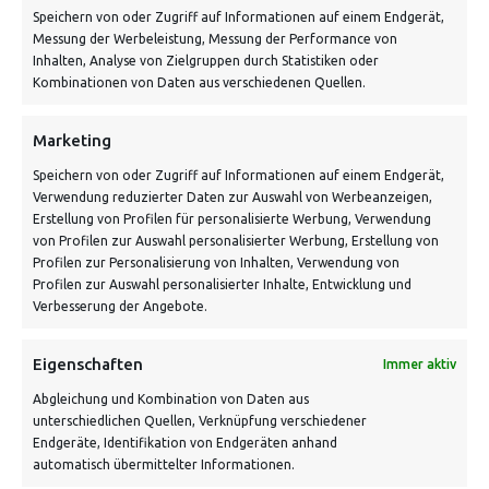
Speichern von oder Zugriff auf Informationen auf einem Endgerät,
Von Tiling GmbH
Messung der Werbeleistung, Messung der Performance von
Bahnhofstraße 3, 06268 Nemsdorf-Göhrendorf
Inhalten, Analyse von Zielgruppen durch Statistiken oder
Kombinationen von Daten aus verschiedenen Quellen.
Kontakt: Mo - Fr von 10:00 bis 18:00 Uhr
info@vontiling.de
Marketing
Speichern von oder Zugriff auf Informationen auf einem Endgerät,
Verwendung reduzierter Daten zur Auswahl von Werbeanzeigen,
Schnell und grün versendet:
Erstellung von Profilen für personalisierte Werbung, Verwendung
von Profilen zur Auswahl personalisierter Werbung, Erstellung von
Profilen zur Personalisierung von Inhalten, Verwendung von
Profilen zur Auswahl personalisierter Inhalte, Entwicklung und
Verbesserung der Angebote.
Eigenschaften
Immer aktiv
Abgleichung und Kombination von Daten aus
unterschiedlichen Quellen, Verknüpfung verschiedener
Endgeräte, Identifikation von Endgeräten anhand
VERSANDKOSTENHINWEIS:
automatisch übermittelter Informationen.