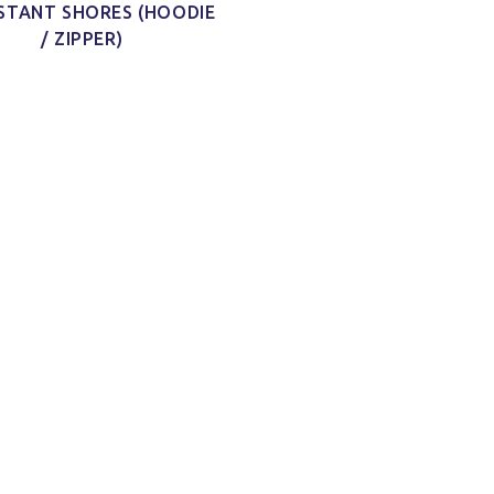
ISTANT SHORES (HOODIE
/ ZIPPER)
d Schnitt
Ich habe mein Paket
Schaut echt gut
'nen Shirt
[…] bekommen und ich finde
und ist auch sicher indiv
m Schnitt
das Shirt so klasse. Es ist
und mal was anderes 
 kleines
jetzt schon mein neues
immer nur diese Bandsh
)
Lieblings-Oberteil.
Jonas H.
Jacy W.