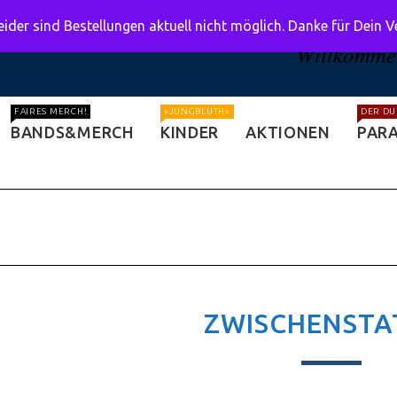
ider sind Bestellungen aktuell nicht möglich. Danke für Dein 
Willkommen
FAIRES MERCH!
»JUNGBLUTH«
DER DU
BANDS&MERCH
KINDER
AKTIONEN
PARA
ZWISCHENSTA