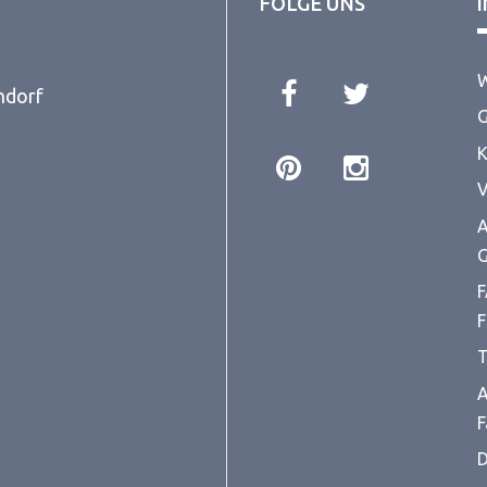
FOLGE UNS
W
ndorf
G
K
V
A
G
F
F
T
A
F
D