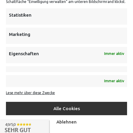
Schaltfläche "Einwilligung verwalten" am unteren Bildschirmrand klickst.
Statistiken
NEWSLETTER
Marketing
Danke, deine Registrierung war erfolgreich! Bitte prüfe
Eigenschaften
Immer aktiv
dein E-Mail-Konto für die Bestätigung.
FOLGE UNS
Immer aktiv
INFORMATIONEN
Lese mehr über diese Zwecke
BEZAHLEN & BESTELLEN
Alle Cookies
Ablehnen