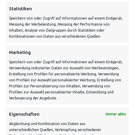
ADRESSE
Statistiken
Speichern von oder Zugriff auf Informationen auf einem Endgerät,
Von Tiling GmbH
Messung der Werbeleistung, Messung der Performance von
Bahnhofstraße 3, 06268 Nemsdorf-Göhrendorf
Inhalten, Analyse von Zielgruppen durch Statistiken oder
Kombinationen von Daten aus verschiedenen Quellen.
Kontakt: Mo - Fr von 10:00 bis 18:00 Uhr
info@vontiling.de
Marketing
Speichern von oder Zugriff auf Informationen auf einem Endgerät,
Verwendung reduzierter Daten zur Auswahl von Werbeanzeigen,
Schnell und grün versendet:
Erstellung von Profilen für personalisierte Werbung, Verwendung
von Profilen zur Auswahl personalisierter Werbung, Erstellung von
Profilen zur Personalisierung von Inhalten, Verwendung von
Profilen zur Auswahl personalisierter Inhalte, Entwicklung und
Verbesserung der Angebote.
Eigenschaften
Immer aktiv
Abgleichung und Kombination von Daten aus
unterschiedlichen Quellen, Verknüpfung verschiedener