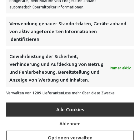
Endgeräte, Identifikation von Endgeräten anhand
VERSANDKOSTENHINWEIS:
automatisch übermittelter Informationen.
Verwendung genauer Standortdaten, Geräte anhand
von aktiv angeforderten Informationen
identifizieren.
NEWSLETTER
Gewährleistung der Sicherheit,
Verhinderung und Aufdeckung von Betrug
Immer aktiv
Danke, deine Registrierung war erfolgreich! Bitte prüfe
und Fehlerbehebung, Bereitstellung und
dein E-Mail-Konto für die Bestätigung.
Anzeige von Werbung und Inhalten.
Verwalten von 1209-Lieferanten
Lese mehr über diese Zwecke
FOLGE UNS
Alle Cookies
INFORMATIONEN
Ablehnen
BEZAHLEN & BESTELLEN
Optionen verwalten