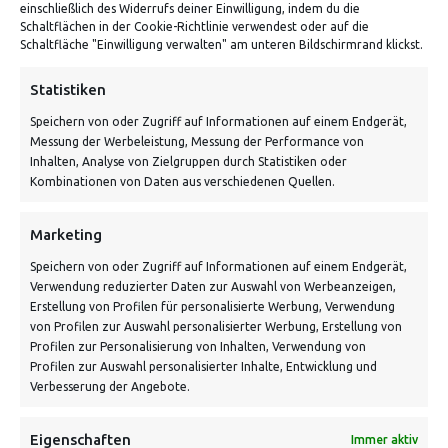
einschließlich des Widerrufs deiner Einwilligung, indem du die
Schaltflächen in der Cookie-Richtlinie verwendest oder auf die
Von Tiling GmbH
Schaltfläche "Einwilligung verwalten" am unteren Bildschirmrand klickst.
Bahnhofstraße 3, 06268 Nemsdorf-Göhrendorf
Statistiken
Kontakt: Mo - Fr von 10:00 bis 18:00 Uhr
Speichern von oder Zugriff auf Informationen auf einem Endgerät,
info@vontiling.de
Messung der Werbeleistung, Messung der Performance von
Inhalten, Analyse von Zielgruppen durch Statistiken oder
Kombinationen von Daten aus verschiedenen Quellen.
Schnell und grün versendet:
Marketing
Speichern von oder Zugriff auf Informationen auf einem Endgerät,
Verwendung reduzierter Daten zur Auswahl von Werbeanzeigen,
Erstellung von Profilen für personalisierte Werbung, Verwendung
von Profilen zur Auswahl personalisierter Werbung, Erstellung von
Profilen zur Personalisierung von Inhalten, Verwendung von
Profilen zur Auswahl personalisierter Inhalte, Entwicklung und
Verbesserung der Angebote.
VERSANDKOSTENHINWEIS:
Eigenschaften
Immer aktiv