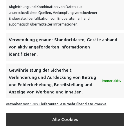
Abgleichung und Kombination von Daten aus
unterschiedlichen Quellen, Verknüpfung verschiedener
Endgeräte, Identifikation von Endgeräten anhand
automatisch übermittelter Informationen.
NEWSLETTER
Verwendung genauer Standortdaten, Geräte anhand
von aktiv angeforderten Informationen
identifizieren.
Danke, deine Registrierung war erfolgreich! Bitte prüfe
dein E-Mail-Konto für die Bestätigung.
Gewährleistung der Sicherheit,
Verhinderung und Aufdeckung von Betrug
FOLGE UNS
Immer aktiv
und Fehlerbehebung, Bereitstellung und
Anzeige von Werbung und Inhalten.
INFORMATIONEN
Verwalten von 1209-Lieferanten
Lese mehr über diese Zwecke
BEZAHLEN & BESTELLEN
Alle Cookies