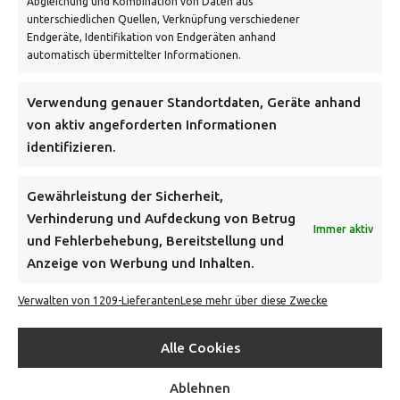
Abgleichung und Kombination von Daten aus
unterschiedlichen Quellen, Verknüpfung verschiedener
Endgeräte, Identifikation von Endgeräten anhand
VERSANDKOSTENHINWEIS:
automatisch übermittelter Informationen.
Verwendung genauer Standortdaten, Geräte anhand
von aktiv angeforderten Informationen
identifizieren.
NEWSLETTER
Gewährleistung der Sicherheit,
Verhinderung und Aufdeckung von Betrug
Immer aktiv
Danke, deine Registrierung war erfolgreich! Bitte prüfe
und Fehlerbehebung, Bereitstellung und
dein E-Mail-Konto für die Bestätigung.
Anzeige von Werbung und Inhalten.
Verwalten von 1209-Lieferanten
Lese mehr über diese Zwecke
FOLGE UNS
Alle Cookies
INFORMATIONEN
Ablehnen