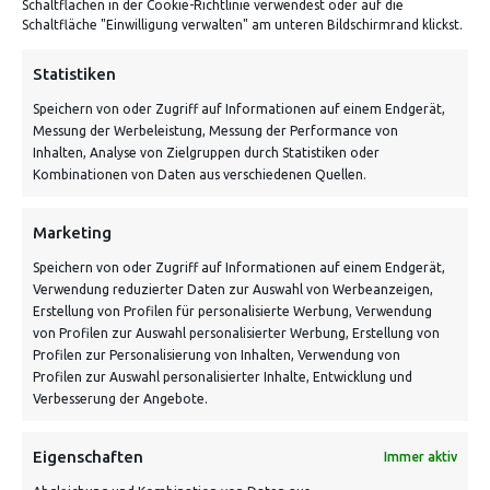
Schaltflächen in der Cookie-Richtlinie verwendest oder auf die
Schaltfläche "Einwilligung verwalten" am unteren Bildschirmrand klickst.
ADRESSE
Statistiken
Speichern von oder Zugriff auf Informationen auf einem Endgerät,
Von Tiling GmbH
Messung der Werbeleistung, Messung der Performance von
Bahnhofstraße 3, 06268 Nemsdorf-Göhrendorf
Inhalten, Analyse von Zielgruppen durch Statistiken oder
Kombinationen von Daten aus verschiedenen Quellen.
Kontakt: Mo - Fr von 10:00 bis 18:00 Uhr
info@vontiling.de
Marketing
Speichern von oder Zugriff auf Informationen auf einem Endgerät,
Verwendung reduzierter Daten zur Auswahl von Werbeanzeigen,
Schnell und grün versendet:
Erstellung von Profilen für personalisierte Werbung, Verwendung
von Profilen zur Auswahl personalisierter Werbung, Erstellung von
Profilen zur Personalisierung von Inhalten, Verwendung von
Profilen zur Auswahl personalisierter Inhalte, Entwicklung und
Verbesserung der Angebote.
Eigenschaften
Immer aktiv