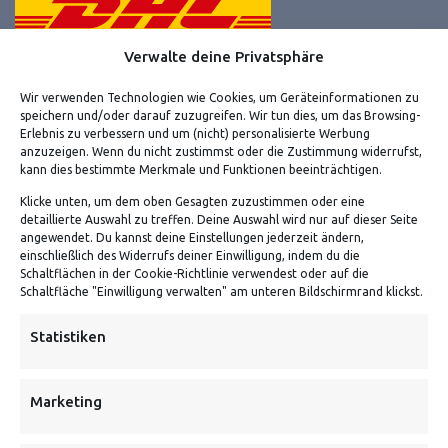
Verwalte deine Privatsphäre
Wir verwenden Technologien wie Cookies, um Geräteinformationen zu
speichern und/oder darauf zuzugreifen. Wir tun dies, um das Browsing-
Erlebnis zu verbessern und um (nicht) personalisierte Werbung
VERSANDKOSTENHINWEIS:
anzuzeigen. Wenn du nicht zustimmst oder die Zustimmung widerrufst,
kann dies bestimmte Merkmale und Funktionen beeinträchtigen.
Klicke unten, um dem oben Gesagten zuzustimmen oder eine
detaillierte Auswahl zu treffen. Deine Auswahl wird nur auf dieser Seite
angewendet. Du kannst deine Einstellungen jederzeit ändern,
einschließlich des Widerrufs deiner Einwilligung, indem du die
Schaltflächen in der Cookie-Richtlinie verwendest oder auf die
Schaltfläche "Einwilligung verwalten" am unteren Bildschirmrand klickst.
NEWSLETTER
Statistiken
Danke, deine Registrierung war erfolgreich! Bitte prüfe
dein E-Mail-Konto für die Bestätigung.
Marketing
FOLGE UNS