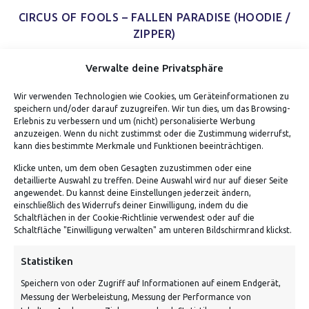
CIRCUS OF FOOLS – FALLEN PARADISE (HOODIE /
ZIPPER)
Verwalte deine Privatsphäre
Wir verwenden Technologien wie Cookies, um Geräteinformationen zu
speichern und/oder darauf zuzugreifen. Wir tun dies, um das Browsing-
Erlebnis zu verbessern und um (nicht) personalisierte Werbung
anzuzeigen. Wenn du nicht zustimmst oder die Zustimmung widerrufst,
kann dies bestimmte Merkmale und Funktionen beeinträchtigen.
Klicke unten, um dem oben Gesagten zuzustimmen oder eine
detaillierte Auswahl zu treffen. Deine Auswahl wird nur auf dieser Seite
ADRESSE
angewendet. Du kannst deine Einstellungen jederzeit ändern,
einschließlich des Widerrufs deiner Einwilligung, indem du die
Schaltflächen in der Cookie-Richtlinie verwendest oder auf die
Von Tiling GmbH
Schaltfläche "Einwilligung verwalten" am unteren Bildschirmrand klickst.
Bahnhofstraße 3, 06268 Nemsdorf-Göhrendorf
Statistiken
Kontakt: Mo - Fr von 10:00 bis 18:00 Uhr
Speichern von oder Zugriff auf Informationen auf einem Endgerät,
info@vontiling.de
Messung der Werbeleistung, Messung der Performance von