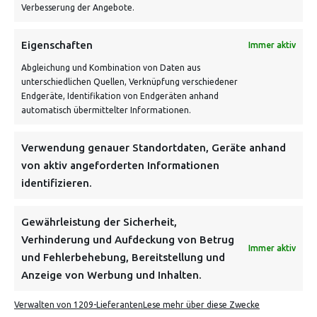
Verbesserung der Angebote.
VERSANDKOSTENHINWEIS:
Eigenschaften
Immer aktiv
Abgleichung und Kombination von Daten aus
unterschiedlichen Quellen, Verknüpfung verschiedener
Endgeräte, Identifikation von Endgeräten anhand
automatisch übermittelter Informationen.
Verwendung genauer Standortdaten, Geräte anhand
NEWSLETTER
von aktiv angeforderten Informationen
identifizieren.
Danke, deine Registrierung war erfolgreich! Bitte prüfe
dein E-Mail-Konto für die Bestätigung.
Gewährleistung der Sicherheit,
Verhinderung und Aufdeckung von Betrug
FOLGE UNS
Immer aktiv
und Fehlerbehebung, Bereitstellung und
Anzeige von Werbung und Inhalten.
INFORMATIONEN
Verwalten von 1209-Lieferanten
Lese mehr über diese Zwecke