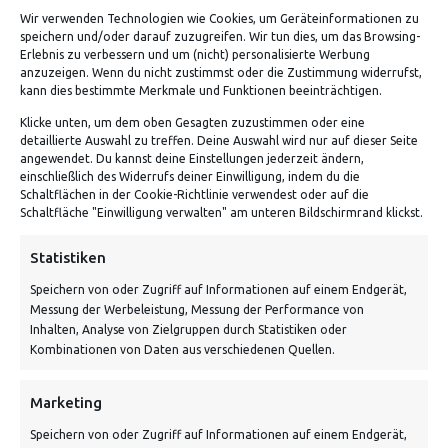
Wir verwenden Technologien wie Cookies, um Geräteinformationen zu
speichern und/oder darauf zuzugreifen. Wir tun dies, um das Browsing-
Erlebnis zu verbessern und um (nicht) personalisierte Werbung
anzuzeigen. Wenn du nicht zustimmst oder die Zustimmung widerrufst,
kann dies bestimmte Merkmale und Funktionen beeinträchtigen.
Klicke unten, um dem oben Gesagten zuzustimmen oder eine
detaillierte Auswahl zu treffen. Deine Auswahl wird nur auf dieser Seite
ADRESSE
angewendet. Du kannst deine Einstellungen jederzeit ändern,
einschließlich des Widerrufs deiner Einwilligung, indem du die
Schaltflächen in der Cookie-Richtlinie verwendest oder auf die
Von Tiling GmbH
Schaltfläche "Einwilligung verwalten" am unteren Bildschirmrand klickst.
Bahnhofstraße 3, 06268 Nemsdorf-Göhrendorf
Statistiken
Kontakt: Mo - Fr von 10:00 bis 18:00 Uhr
Speichern von oder Zugriff auf Informationen auf einem Endgerät,
info@vontiling.de
Messung der Werbeleistung, Messung der Performance von
Inhalten, Analyse von Zielgruppen durch Statistiken oder
Kombinationen von Daten aus verschiedenen Quellen.
Schnell und grün versendet:
Marketing
Speichern von oder Zugriff auf Informationen auf einem Endgerät,