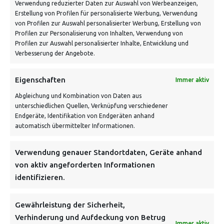
Verwendung reduzierter Daten zur Auswahl von Werbeanzeigen,
Erstellung von Profilen für personalisierte Werbung, Verwendung
von Profilen zur Auswahl personalisierter Werbung, Erstellung von
Profilen zur Personalisierung von Inhalten, Verwendung von
Profilen zur Auswahl personalisierter Inhalte, Entwicklung und
Verbesserung der Angebote.
VERSANDKOSTENHINWEIS:
Eigenschaften
Immer aktiv
Abgleichung und Kombination von Daten aus
unterschiedlichen Quellen, Verknüpfung verschiedener
Endgeräte, Identifikation von Endgeräten anhand
automatisch übermittelter Informationen.
Verwendung genauer Standortdaten, Geräte anhand
NEWSLETTER
von aktiv angeforderten Informationen
identifizieren.
Danke, deine Registrierung war erfolgreich! Bitte prüfe
dein E-Mail-Konto für die Bestätigung.
Gewährleistung der Sicherheit,
Verhinderung und Aufdeckung von Betrug
FOLGE UNS
Immer aktiv