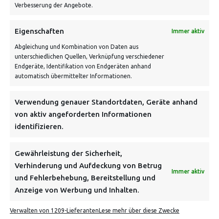
Verbesserung der Angebote.
VERSANDKOSTENHINWEIS:
Eigenschaften
Immer aktiv
Abgleichung und Kombination von Daten aus
unterschiedlichen Quellen, Verknüpfung verschiedener
Endgeräte, Identifikation von Endgeräten anhand
automatisch übermittelter Informationen.
Verwendung genauer Standortdaten, Geräte anhand
NEWSLETTER
von aktiv angeforderten Informationen
identifizieren.
Danke, deine Registrierung war erfolgreich! Bitte prüfe
dein E-Mail-Konto für die Bestätigung.
Gewährleistung der Sicherheit,
Verhinderung und Aufdeckung von Betrug
FOLGE UNS
Immer aktiv
und Fehlerbehebung, Bereitstellung und
Anzeige von Werbung und Inhalten.
INFORMATIONEN
Verwalten von 1209-Lieferanten
Lese mehr über diese Zwecke