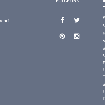
FOLGE UNS
W
ndorf
G
K
V
A
G
F
F
T
A
F
D