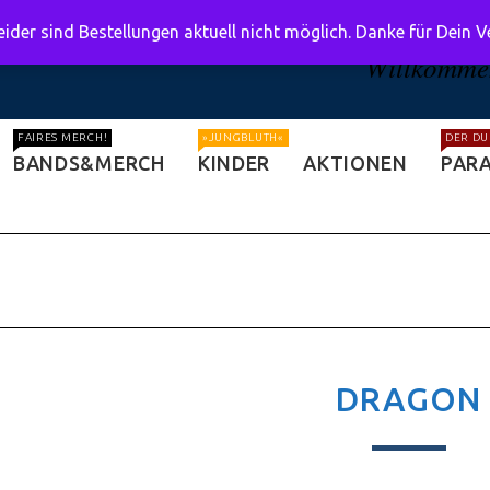
ider sind Bestellungen aktuell nicht möglich. Danke für Dein 
Willkommen
FAIRES MERCH!
»JUNGBLUTH«
DER DU
BANDS&MERCH
KINDER
AKTIONEN
PARA
DRAGON