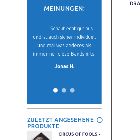
DRA
MEINUNGEN:
be mein Paket
Schaut echt gut aus
Der Stoff un
und ich finde
und ist auch sicher individuell
ist super. Das ich 
klasse. Es ist
und mal was anderes als
finde, was mir vo
 mein neues
immer nur diese Bandshirts.
her passt, ist ein
-Oberteil.
Wunder. :
Jonas H.
y W.
Max W.
ZULETZT ANGESEHENE
PRODUKTE
CIRCUS OF FOOLS -