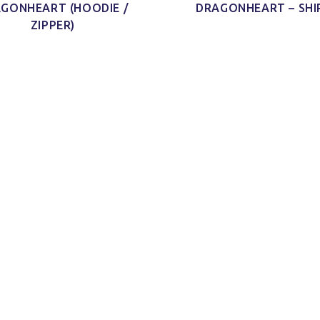
GONHEART (HOODIE /
DRAGONHEART – SHI
ZIPPER)
d Schnitt
Ich habe mein Paket
Schaut echt gut
'nen Shirt
[…] bekommen und ich finde
und ist auch sicher indiv
m Schnitt
das Shirt so klasse. Es ist
und mal was anderes 
 kleines
jetzt schon mein neues
immer nur diese Bandsh
)
Lieblings-Oberteil.
Jonas H.
Jacy W.