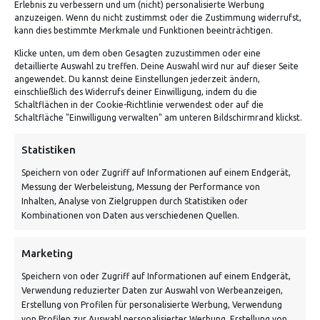
Erlebnis zu verbessern und um (nicht) personalisierte Werbung
anzuzeigen. Wenn du nicht zustimmst oder die Zustimmung widerrufst,
kann dies bestimmte Merkmale und Funktionen beeinträchtigen.
Klicke unten, um dem oben Gesagten zuzustimmen oder eine
detaillierte Auswahl zu treffen. Deine Auswahl wird nur auf dieser Seite
ADRESSE
angewendet. Du kannst deine Einstellungen jederzeit ändern,
einschließlich des Widerrufs deiner Einwilligung, indem du die
Schaltflächen in der Cookie-Richtlinie verwendest oder auf die
Von Tiling GmbH
Schaltfläche "Einwilligung verwalten" am unteren Bildschirmrand klickst.
Bahnhofstraße 3, 06268 Nemsdorf-Göhrendorf
Statistiken
Kontakt: Mo - Fr von 10:00 bis 18:00 Uhr
Speichern von oder Zugriff auf Informationen auf einem Endgerät,
info@vontiling.de
Messung der Werbeleistung, Messung der Performance von
Inhalten, Analyse von Zielgruppen durch Statistiken oder
Kombinationen von Daten aus verschiedenen Quellen.
Schnell und grün versendet:
Marketing
Speichern von oder Zugriff auf Informationen auf einem Endgerät,
Verwendung reduzierter Daten zur Auswahl von Werbeanzeigen,
Erstellung von Profilen für personalisierte Werbung, Verwendung
von Profilen zur Auswahl personalisierter Werbung, Erstellung von