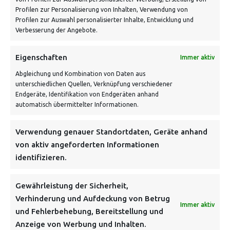
Profilen zur Personalisierung von Inhalten, Verwendung von
Profilen zur Auswahl personalisierter Inhalte, Entwicklung und
Verbesserung der Angebote.
VERSANDKOSTENHINWEIS:
Eigenschaften
Immer aktiv
Abgleichung und Kombination von Daten aus
unterschiedlichen Quellen, Verknüpfung verschiedener
Endgeräte, Identifikation von Endgeräten anhand
automatisch übermittelter Informationen.
Verwendung genauer Standortdaten, Geräte anhand
NEWSLETTER
von aktiv angeforderten Informationen
identifizieren.
Danke, deine Registrierung war erfolgreich! Bitte prüfe
dein E-Mail-Konto für die Bestätigung.
Gewährleistung der Sicherheit,
Verhinderung und Aufdeckung von Betrug
FOLGE UNS
Immer aktiv
und Fehlerbehebung, Bereitstellung und
Anzeige von Werbung und Inhalten.