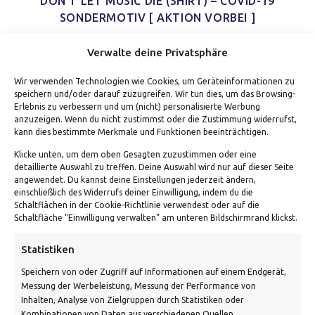
DON’T LET MUSIC DIE (SHIRT) – COVID-19
SONDERMOTIV [ AKTION VORBEI ]
Verwalte deine Privatsphäre
Wir verwenden Technologien wie Cookies, um Geräteinformationen zu
speichern und/oder darauf zuzugreifen. Wir tun dies, um das Browsing-
Erlebnis zu verbessern und um (nicht) personalisierte Werbung
anzuzeigen. Wenn du nicht zustimmst oder die Zustimmung widerrufst,
kann dies bestimmte Merkmale und Funktionen beeinträchtigen.
Klicke unten, um dem oben Gesagten zuzustimmen oder eine
detaillierte Auswahl zu treffen. Deine Auswahl wird nur auf dieser Seite
ADRESSE
angewendet. Du kannst deine Einstellungen jederzeit ändern,
einschließlich des Widerrufs deiner Einwilligung, indem du die
Schaltflächen in der Cookie-Richtlinie verwendest oder auf die
Von Tiling GmbH
Schaltfläche "Einwilligung verwalten" am unteren Bildschirmrand klickst.
Bahnhofstraße 3, 06268 Nemsdorf-Göhrendorf
Statistiken
Kontakt: Mo - Fr von 10:00 bis 18:00 Uhr
Speichern von oder Zugriff auf Informationen auf einem Endgerät,
info@vontiling.de
Messung der Werbeleistung, Messung der Performance von
Inhalten, Analyse von Zielgruppen durch Statistiken oder
Kombinationen von Daten aus verschiedenen Quellen.