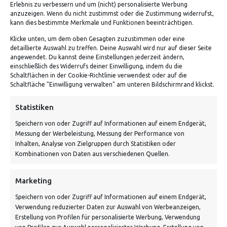
Erlebnis zu verbessern und um (nicht) personalisierte Werbung
anzuzeigen. Wenn du nicht zustimmst oder die Zustimmung widerrufst,
kann dies bestimmte Merkmale und Funktionen beeinträchtigen.
Klicke unten, um dem oben Gesagten zuzustimmen oder eine
detaillierte Auswahl zu treffen. Deine Auswahl wird nur auf dieser Seite
angewendet. Du kannst deine Einstellungen jederzeit ändern,
einschließlich des Widerrufs deiner Einwilligung, indem du die
Schaltflächen in der Cookie-Richtlinie verwendest oder auf die
Schaltfläche "Einwilligung verwalten" am unteren Bildschirmrand klickst.
ADRESSE
Statistiken
Speichern von oder Zugriff auf Informationen auf einem Endgerät,
Von Tiling GmbH
Messung der Werbeleistung, Messung der Performance von
Bahnhofstraße 3, 06268 Nemsdorf-Göhrendorf
Inhalten, Analyse von Zielgruppen durch Statistiken oder
Kombinationen von Daten aus verschiedenen Quellen.
Kontakt: Mo - Fr von 10:00 bis 18:00 Uhr
info@vontiling.de
Marketing
Speichern von oder Zugriff auf Informationen auf einem Endgerät,
Verwendung reduzierter Daten zur Auswahl von Werbeanzeigen,
Schnell und grün versendet:
Erstellung von Profilen für personalisierte Werbung, Verwendung