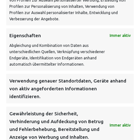
von Profilen zur Auswahl personalisierter Werbung, Erstellung von
Profilen zur Personalisierung von Inhalten, Verwendung von
Profilen zur Auswahl personalisierter Inhalte, Entwicklung und
Verbesserung der Angebote.
Eigenschaften
Immer aktiv
Abgleichung und Kombination von Daten aus
unterschiedlichen Quellen, Verknüpfung verschiedener
Endgeräte, Identifikation von Endgeräten anhand
VERSANDKOSTENHINWEIS:
automatisch übermittelter Informationen.
Verwendung genauer Standortdaten, Geräte anhand
von aktiv angeforderten Informationen
identifizieren.
NEWSLETTER
Gewährleistung der Sicherheit,
Verhinderung und Aufdeckung von Betrug
Immer aktiv
Danke, deine Registrierung war erfolgreich! Bitte prüfe
und Fehlerbehebung, Bereitstellung und
dein E-Mail-Konto für die Bestätigung.
Anzeige von Werbung und Inhalten.