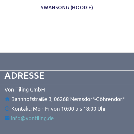
SWANSONG (HOODIE)
Verwalte deine Privatsphäre
Wir verwenden Technologien wie Cookies, um Geräteinformationen zu
speichern und/oder darauf zuzugreifen. Wir tun dies, um das Browsing-
Erlebnis zu verbessern und um (nicht) personalisierte Werbung
anzuzeigen. Wenn du nicht zustimmst oder die Zustimmung widerrufst,
kann dies bestimmte Merkmale und Funktionen beeinträchtigen.
Klicke unten, um dem oben Gesagten zuzustimmen oder eine
detaillierte Auswahl zu treffen. Deine Auswahl wird nur auf dieser Seite
ADRESSE
angewendet. Du kannst deine Einstellungen jederzeit ändern,
einschließlich des Widerrufs deiner Einwilligung, indem du die
Schaltflächen in der Cookie-Richtlinie verwendest oder auf die
Von Tiling GmbH
Schaltfläche "Einwilligung verwalten" am unteren Bildschirmrand klickst.
Bahnhofstraße 3, 06268 Nemsdorf-Göhrendorf
Statistiken
Kontakt: Mo - Fr von 10:00 bis 18:00 Uhr
Speichern von oder Zugriff auf Informationen auf einem Endgerät,
info@vontiling.de
Messung der Werbeleistung, Messung der Performance von
Inhalten, Analyse von Zielgruppen durch Statistiken oder
Kombinationen von Daten aus verschiedenen Quellen.