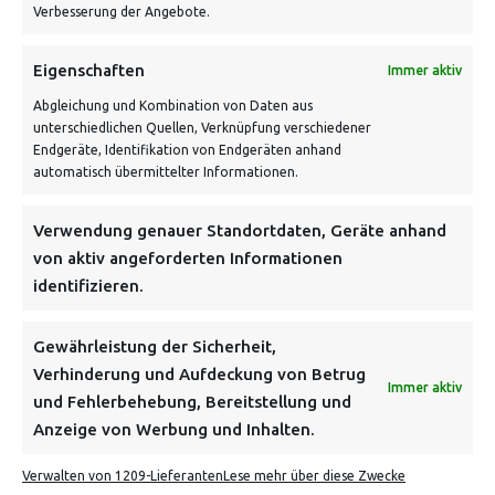
Verbesserung der Angebote.
VERSANDKOSTENHINWEIS:
Eigenschaften
Immer aktiv
Abgleichung und Kombination von Daten aus
unterschiedlichen Quellen, Verknüpfung verschiedener
Endgeräte, Identifikation von Endgeräten anhand
automatisch übermittelter Informationen.
Verwendung genauer Standortdaten, Geräte anhand
NEWSLETTER
von aktiv angeforderten Informationen
identifizieren.
Danke, deine Registrierung war erfolgreich! Bitte prüfe
dein E-Mail-Konto für die Bestätigung.
Gewährleistung der Sicherheit,
Verhinderung und Aufdeckung von Betrug
FOLGE UNS
Immer aktiv
und Fehlerbehebung, Bereitstellung und
Anzeige von Werbung und Inhalten.
INFORMATIONEN
Verwalten von 1209-Lieferanten
Lese mehr über diese Zwecke