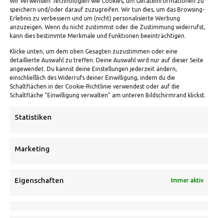
Wir verwenden Technologien wie Cookies, um Geräteinformationen zu
speichern und/oder darauf zuzugreifen. Wir tun dies, um das Browsing-
Erlebnis zu verbessern und um (nicht) personalisierte Werbung
VERSANDKOSTENHINWEIS:
anzuzeigen. Wenn du nicht zustimmst oder die Zustimmung widerrufst,
kann dies bestimmte Merkmale und Funktionen beeinträchtigen.
Klicke unten, um dem oben Gesagten zuzustimmen oder eine
detaillierte Auswahl zu treffen. Deine Auswahl wird nur auf dieser Seite
angewendet. Du kannst deine Einstellungen jederzeit ändern,
einschließlich des Widerrufs deiner Einwilligung, indem du die
Schaltflächen in der Cookie-Richtlinie verwendest oder auf die
Schaltfläche "Einwilligung verwalten" am unteren Bildschirmrand klickst.
NEWSLETTER
Statistiken
Danke, deine Registrierung war erfolgreich! Bitte prüfe
dein E-Mail-Konto für die Bestätigung.
Marketing
FOLGE UNS
Eigenschaften
Immer aktiv
INFORMATIONEN