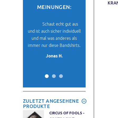
KRAN
MEINUNGEN:
be mein Paket
Schaut echt gut aus
Der Stoff un
und ich finde
und ist auch sicher individuell
ist super. Das ich 
klasse. Es ist
und mal was anderes als
finde, was mir vo
 mein neues
immer nur diese Bandshirts.
her passt, ist ein
-Oberteil.
Wunder. :
Jonas H.
y W.
Max W.
ZULETZT ANGESEHENE
PRODUKTE
CIRCUS OF FOOLS -