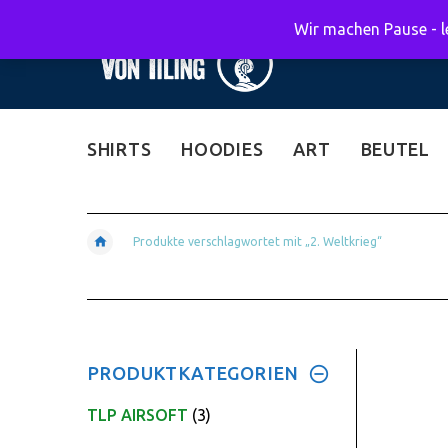
Wir machen Pause - le
SHIRTS
HOODIES
ART
BEUTEL
Produkte verschlagwortet mit „2. Weltkrieg“
PRODUKTKATEGORIEN
TLP AIRSOFT
(3)