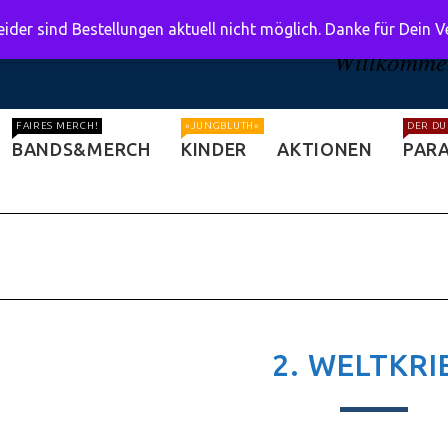
ider sind Bestellungen aktuell nicht möglich. Danke für Dein 
Willkommen
FAIRES MERCH!
»JUNGBLUTH«
DER DU
BANDS&MERCH
KINDER
AKTIONEN
PARA
2. WELTKRI