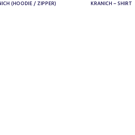
ICH (HOODIE / ZIPPER)
KRANICH – SHIRT
d Schnitt
Ich habe mein Paket
Schaut echt gut
'nen Shirt
[…] bekommen und ich finde
und ist auch sicher indiv
m Schnitt
das Shirt so klasse. Es ist
und mal was anderes 
 kleines
jetzt schon mein neues
immer nur diese Bandsh
)
Lieblings-Oberteil.
Jonas H.
Jacy W.