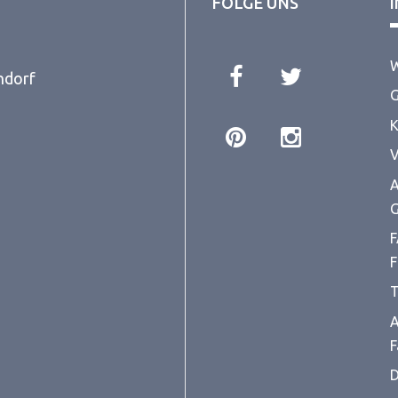
FOLGE UNS
W
ndorf
G
K
V
A
G
F
F
T
A
F
D