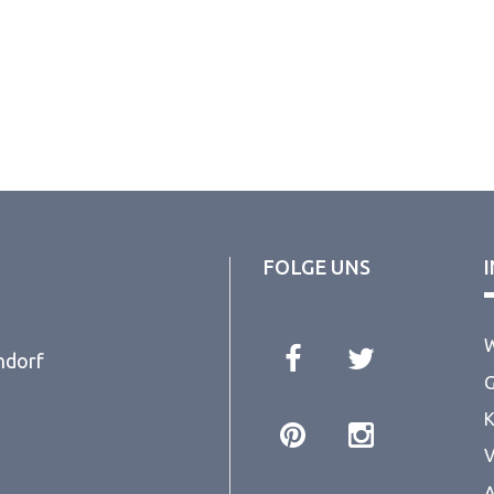
FOLGE UNS
W
ndorf
G
K
V
A