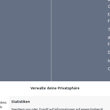
G
F
F
T
A
F
D
I
C
Verwalte deine Privatsphäre
Statistiken
ebnis
du
Speichern von oder Zugriff auf Informationen auf einem Endgerät,