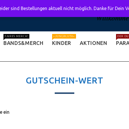
ider sind Bestellungen aktuell nicht möglich. Danke für Dein 
Willkommen
FAIRES MERCH!
»JUNGBLUTH«
DER DU
BANDS&MERCH
KINDER
AKTIONEN
PARA
GUTSCHEIN-WERT
e ein