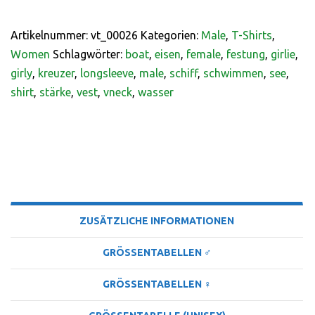
Artikelnummer:
vt_00026
Kategorien:
Male
,
T-Shirts
,
Women
Schlagwörter:
boat
,
eisen
,
female
,
festung
,
girlie
,
girly
,
kreuzer
,
longsleeve
,
male
,
schiff
,
schwimmen
,
see
,
shirt
,
stärke
,
vest
,
vneck
,
wasser
BESCHREIBUNG
ZUSÄTZLICHE INFORMATIONEN
GRÖSSENTABELLEN ♂
GRÖSSENTABELLEN ♀