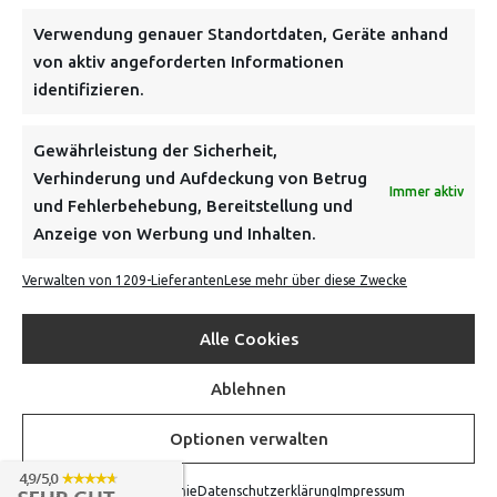
NEWSLETTER
Verwendung genauer Standortdaten, Geräte anhand
von aktiv angeforderten Informationen
identifizieren.
Danke, deine Registrierung war erfolgreich! Bitte prüfe
dein E-Mail-Konto für die Bestätigung.
Gewährleistung der Sicherheit,
Verhinderung und Aufdeckung von Betrug
FOLGE UNS
Immer aktiv
und Fehlerbehebung, Bereitstellung und
Anzeige von Werbung und Inhalten.
INFORMATIONEN
Verwalten von 1209-Lieferanten
Lese mehr über diese Zwecke
BEZAHLEN & BESTELLEN
Alle Cookies
Ablehnen
VON TILING
Optionen verwalten
© 2016-2026
Cookie-Richtlinie
Datenschutzerklärung
Impressum