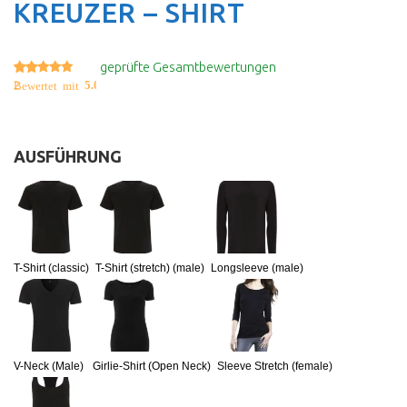
KREUZER – SHIRT
geprüfte Gesamtbewertungen
2
5.00
Bewertet mit
von 5, basierend auf
Kundenbewertungen
AUSFÜHRUNG
:
T-Shirt (classic)
T-Shirt (stretch) (male)
Longsleeve (male)
V-Neck (Male)
Girlie-Shirt (Open Neck)
Sleeve Stretch (female)