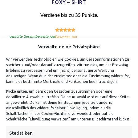
FOXY – SHIRT
Verdiene bis zu 35 Punkte.
5.00
Bewertet mit
von 5
geprüfte Gesamtbewertungen
Verwalte deine Privatsphäre
Wir verwenden Technologien wie Cookies, um Geräteinformationen zu
speichern und/oder darauf zuzugreifen. Wir tun dies, um das Browsing-
Erlebnis zu verbessern und um (nicht) personalisierte Werbung
anzuzeigen. Wenn du nicht zustimmst oder die Zustimmung widerrufst,
kann dies bestimmte Merkmale und Funktionen beeinträchtigen.
Klicke unten, um dem oben Gesagten zuzustimmen oder eine
detaillierte Auswahl zu treffen. Deine Auswahl wird nur auf dieser Seite
ADRESSE
angewendet. Du kannst deine Einstellungen jederzeit ändern,
einschließlich des Widerrufs deiner Einwilligung, indem du die
Schaltflächen in der Cookie-Richtlinie verwendest oder auf die
Von Tiling GmbH
Schaltfläche "Einwilligung verwalten" am unteren Bildschirmrand klickst.
Bahnhofstraße 3, 06268 Nemsdorf-Göhrendorf
Statistiken
Kontakt: Mo - Fr von 10:00 bis 18:00 Uhr