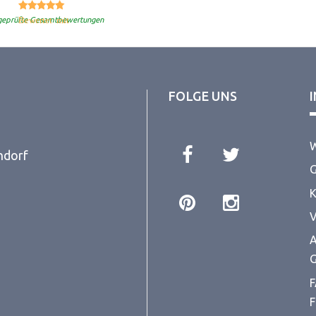
5.00
Bewertet mit
von 5
geprüfte Gesamtbewertungen
FOLGE UNS
W
ndorf
G
K
V
A
G
F
F