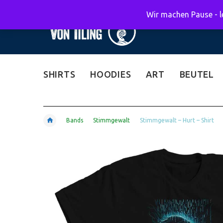
Wir machen Pause - le
SHIRTS
HOODIES
ART
BEUTEL
Bands
Stimmgewalt
Stimmgewalt – Hurt – Shirt