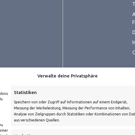
T
A
F
D
I
C
Verwalte deine Privatsphäre
Statistiken
ebnis
du
Speichern von oder Zugriff auf Informationen auf einem Endgerät,
Messung der Werbeleistung, Messung der Performance von Inhalten,
prüfe dein E-Mail-Konto für
Analyse von Zielgruppen durch Statistiken oder Kombinationen von Da
aus verschiedenen Quellen.
Du
einer