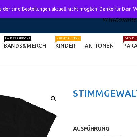
ider sind Bestellungen aktuell nicht möglich. Danke für Dein 
Willkommen
FAIRES MERCH!
»JUNGBLUTH«
DER DU
BANDS&MERCH
KINDER
AKTIONEN
PARA
STIMMGEWALT
AUSFÜHRUNG
:
T-Shirt (clas