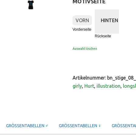
MOTIVSEITE
:
Vorderseite
VORN
HINTEN
Vorderseite
Rückseite
Auswahl löschen
Artikelnummer:
bn_stige_08_
girly
,
Hurt
,
illustration
,
longs
GRÖSSENTABELLEN ♂
GRÖSSENTABELLEN ♀
GRÖSSENTAB