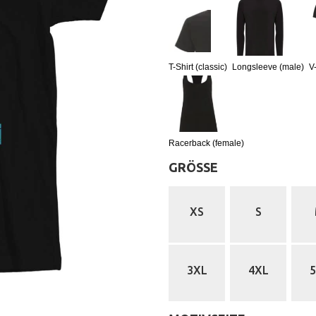
T-Shirt (classic)
Longsleeve (male)
V
Racerback (female)
GRÖSSE
:
XS
S
3XL
4XL